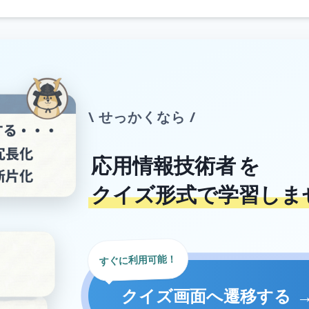
\ せっかくなら /
応用情報技術者
を
クイズ形式で学習しま
すぐに利用可能！
クイズ画面へ遷移する