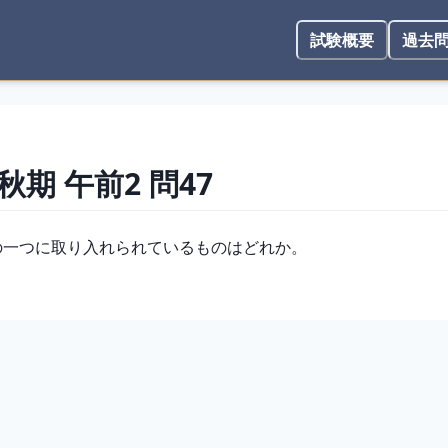
試験概要
過去
 秋期
午前2
問
47
ラクティスの一つに取り入れられているものはどれか。