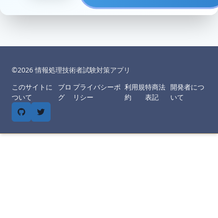
©︎
2026
情報処理技術者試験対策アプリ
このサイトに
ブロ
プライバシーポ
利用規
特商法
開発者につ
ついて
グ
リシー
約
表記
いて