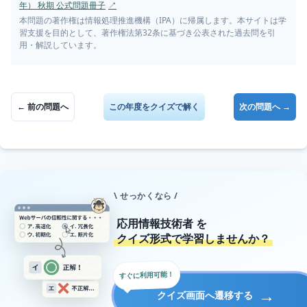
年） 秋期 公式問題冊子
↗
本問題の著作権は情報処理推進機構（IPA）に帰属します。本サイトは学
習支援を目的として、著作権法第32条に基づき公表された過去問を引
用・解説しています。
← 前の問題へ
この年度をクイズで解く
次の問題へ →
\ せっかくなら /
応用情報技術者
を
クイズ形式で学習しませんか？
すぐに利用可能！
→
クイズ画面へ遷移する