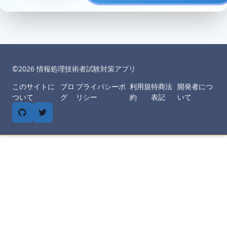
©︎
2026
情報処理技術者試験対策アプリ
このサイトに
ブロ
プライバシーポ
利用規
特商法
開発者につ
ついて
グ
リシー
約
表記
いて