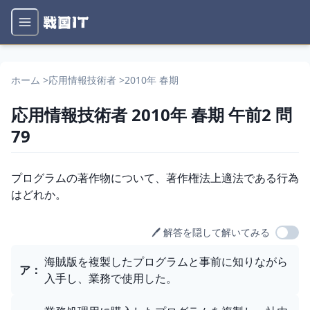
ホーム
>
応用情報技術者
>
2010年 春期
応用情報技術者
2010年 春期
午前2
問
79
問題文
プログラムの著作物について、著作権法上適法である行為
はどれか。
🖊️ 解答を隠して解いてみる
選択肢
海賊版を複製したプログラムと事前に知りながら
ア
：
入手し、業務で使用した。