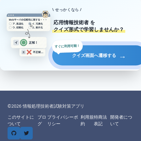
\ せっかくなら /
応用情報技術者
を
クイズ形式で学習しませんか？
すぐに利用可能！
→
クイズ画面へ遷移する
©︎
2026
情報処理技術者試験対策アプリ
このサイトに
ブロ
プライバシーポ
利用規
特商法
開発者につ
ついて
グ
リシー
約
表記
いて