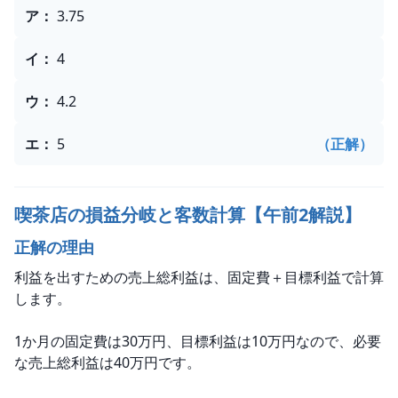
選択肢
ア
：
3.75
イ
：
4
ウ
：
4.2
エ
：
5
（正解）
喫茶店の損益分岐と客数計算【午前2解説】
正解の理由
利益を出すための売上総利益は、固定費＋目標利益で計算
します。
1か月の固定費は30万円、目標利益は10万円なので、必要
な売上総利益は40万円です。