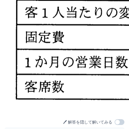
🖊️ 解答を隠して解いてみる