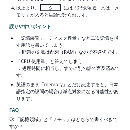
以上より、
ク
には「記憶領域 又は メ
モリ」が入ると結論づけられます。
誤りやすいポイント
「記憶装置」「ディスク容量」など二次記憶を指
す用語を書いてしまう
→ 問題の文脈は配列（RAM）なので不適切です。
「CPU 使用量」と答えてしまう
→ 処理時間に相当し、すでに別の語で言及済みで
す。
英語のまま「memory」とだけ記述すると、日本
語指定の設問の場合は減点対象になる可能性があ
ります。
FAQ
Q: 「記憶領域」と「メモリ」はどちらで書くべきで
すか？