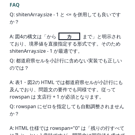
FAQ
Q: shitenArray.size - 1 と <= を併用しても良いです
か？
A: 図4の構文は「から 
カ
 まで」と明示され
ており、境界値を直接指定する形式です。そのため 
shitenArray.size - 1 が最適です。
Q: 都道府県セルを小計行に含めない実装でも正しい
のでは？
A: 表1・図2の HTML では都道府県セルが小計行にも
及んでおり、問題文の要件でも同様です。従って 
rowspan は 支店行 + 1 が必須となります。
Q: rowspan にゼロを指定しても自動調整されません
か？
A: HTML 仕様では rowspan="0" は「残りの行すべて