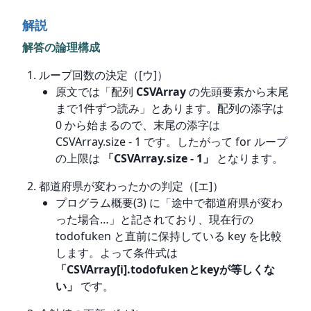
解説
解答の論理構成
ループ回数の決定（[ウ]）
原文では「配列
CSVArray
の先頭要素から末尾
まで1件ずつ読み」とあります。配列の添字は
0 から始まるので、末尾の添字は
CSVArray.size - 1 です。したがって for ループ
の上限は
「CSVArray.size - 1」
となります。
都道府県が変わったかの判定（[エ]）
プログラム概要(3) に「途中で都道府県が変わ
った場合…」と記されており、現在行の
todofuken と直前に保持している key を比較
します。よって条件式は
「CSVArray[i].todofukenとkeyが等しくな
い」
です。