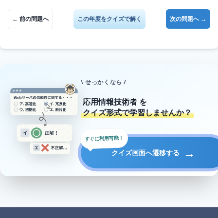
← 前の問題へ
この年度をクイズで解く
次の問題へ →
\ せっかくなら /
応用情報技術者
を
クイズ形式で学習しませんか？
すぐに利用可能！
→
クイズ画面へ遷移する