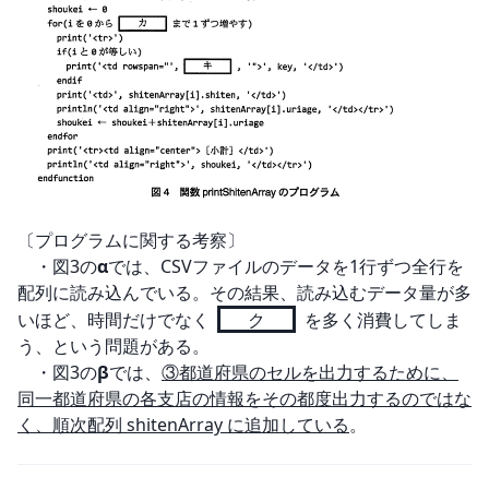
〔プログラムに関する考察〕

　・図3の
α
では、CSVファイルのデータを1行ずつ全行を
配列に読み込んでいる。その結果、読み込むデータ量が多
いほど、時間だけでなく 
ク
 を多く消費してしま
う、という問題がある。

　・図3の
β
では、
③都道府県のセルを出力するために、
同一都道府県の各支店の情報をその都度出力するのではな
く、順次配列 shitenArray に追加している
。