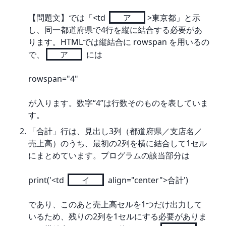
【問題文】では「<td 
ア
>東京都」と示
し、同一都道府県で4行を縦に結合する必要があ
ります。HTMLでは縦結合に rowspan を用いるの
で、
ア
 には
rowspan="4"
が入ります。数字“4”は行数そのものを表していま
す。
「合計」行は、見出し3列（都道府県／支店名／
売上高）のうち、最初の2列を横に結合して1セル
にまとめています。プログラムの該当部分は
print('<td 
イ
 align="center">合計')
であり、このあと売上高セルを1つだけ出力して
いるため、残りの2列を1セルにする必要がありま