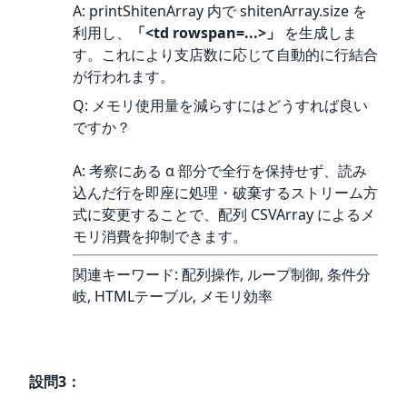
A: printShitenArray 内で shitenArray.size を
利用し、
「<td rowspan=...>」
 を生成しま
す。これにより支店数に応じて自動的に行結合
が行われます。
Q: メモリ使用量を減らすにはどうすれば良い
ですか？
A: 考察にある α 部分で全行を保持せず、読み
込んだ行を即座に処理・破棄するストリーム方
式に変更することで、配列 CSVArray によるメ
モリ消費を抑制できます。
関連キーワード: 配列操作, ループ制御, 条件分
岐, HTMLテーブル, メモリ効率
設問
3
：