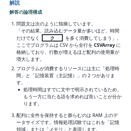
解説
解答の論理構成
問題文は次のように指摘しています。
「その結果、読み込むデータ量が多いほど、時間
だけでなく
ク
を多く消費してしまう」。
ここでプログラムは CSV から全行を
CSVArray
に
格納しており、行数が増えるほど配列の使用量が
増大します。
プログラムが消費するリソースには主に「処理時
間」と「記憶装置（主記憶）」の 2 つがありま
す。
処理時間はすでに文中で明示されているため、
もう一方に当たる語を求めれば良いことが分か
ります。
配列に全件を保持すると膨らむのは RAM 上のデ
ータサイズです。情報処理試験ではこれを「記憶
領域」または「メモリ」と表現します。