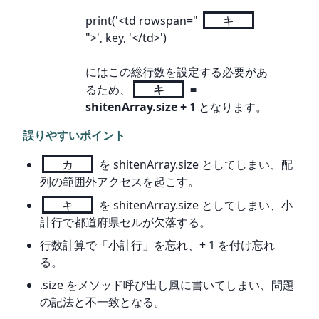
print('<td rowspan=" 
キ
">', key, '</td>')
にはこの総行数を設定する必要があ
るため、
キ
 = 
shitenArray.size + 1
 となります。
誤りやすいポイント
カ
を shitenArray.size としてしまい、配
列の範囲外アクセスを起こす。
キ
を shitenArray.size としてしまい、小
計行で都道府県セルが欠落する。
行数計算で「小計行」を忘れ、+ 1 を付け忘れ
る。
.size をメソッド呼び出し風に書いてしまい、問題
の記法と不一致となる。