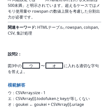
500未満」と明示されています。超えるケースではメ
モリ使用量や rowspan の数値上限を考慮した分割出
力が必要です。
関連キーワード:
 HTMLテーブル, rowspan, colspan, 
CSV, 集計処理
設問
2
：
図3中の
ウ
〜
オ
に入れる適切な字句
を答えよ。
模範解答
ウ：CSVArray.size - 1

エ：CSVArray[i].todofukenとkeyが等しくない

オ：goukei ← goukei + CSVArray[i].uriage