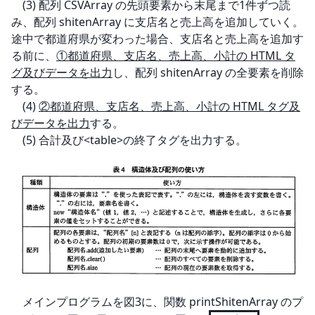
　(3) 配列 CSVArray の先頭要素から末尾まで1件ずつ読
み、配列 shitenArray に支店名と売上高を追加していく。
途中で都道府県が変わった場合、支店名と売上高を追加す
る前に、
①都道府県、支店名、売上高、小計の HTML タ
グ及びデータを出力
し、配列 shitenArray の全要素を削除
する。

　(4) 
②都道府県、支店名、売上高、小計の HTML タグ及
びデータを出力
する。

　(5) 合計及び<table>の終了タグを出力する。
　メインプログラムを図3に、関数 printShitenArray のプ