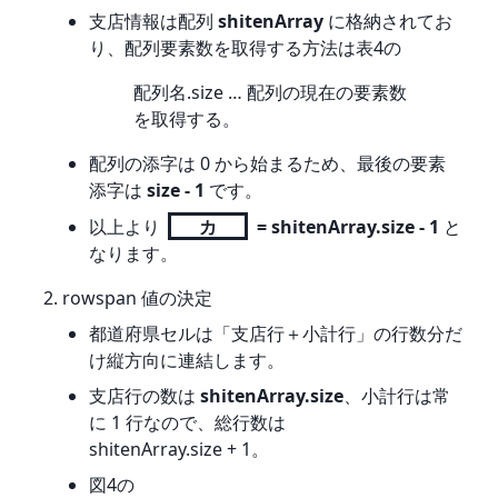
支店情報は配列
shitenArray
に格納されてお
り、配列要素数を取得する方法は表4の
配列名.size … 配列の現在の要素数
を取得する。
配列の添字は 0 から始まるため、最後の要素
添字は
size - 1
です。
以上より
カ
= shitenArray.size - 1
と
なります。
rowspan 値の決定
都道府県セルは「支店行＋小計行」の行数分だ
け縦方向に連結します。
支店行の数は
shitenArray.size
、小計行は常
に 1 行なので、総行数は
shitenArray.size + 1。
図4の