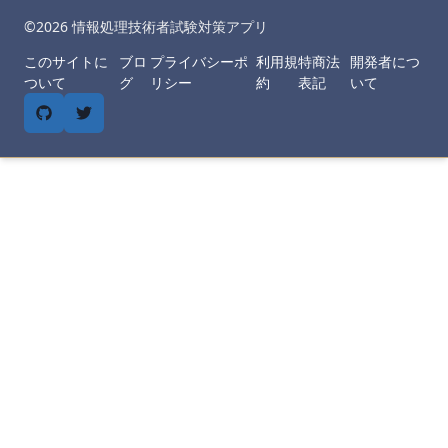
©︎
2026
情報処理技術者試験対策アプリ
このサイトに
ブロ
プライバシーポ
利用規
特商法
開発者につ
ついて
グ
リシー
約
表記
いて