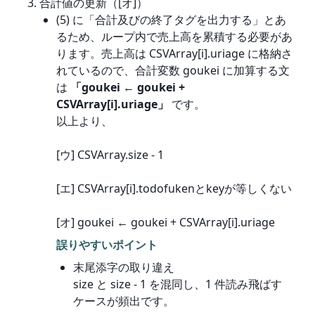
合計値の更新（[オ]）
(5) に「合計及びの終了タグを出力する」とあ
るため、ループ内で売上高を累積する必要があ
ります。売上高は CSVArray[i].uriage に格納さ
れているので、合計変数 goukei に加算する文
は
「goukei ← goukei +
CSVArray[i].uriage」
です。
以上より、
[ウ] CSVArray.size - 1
[エ] CSVArray[i].todofukenとkeyが等しくない
[オ] goukei ← goukei + CSVArray[i].uriage
誤りやすいポイント
末尾添字の取り違え
size と size - 1 を混同し、1 件読み飛ばす
ケースが頻出です。