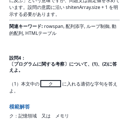
に及ぶ」という意味ですが、問題文は固定値を求めて
います。設問の意図に沿い shitenArray.size + 1 を明
示する必要があります。
関連キーワード:
 rowspan, 配列添字, ループ制御, 動
的配列, HTMLテーブル
設問
4
：
〔プログラムに関する考察〕について、(1)、(2)に答
えよ。
（1）本文中の
ク
に入れる適切な字句を答え
よ。
模範解答
ク：記憶領域　又は　メモリ