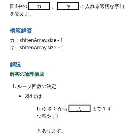
図4中の
カ
、
キ
に入れる適切な字句
を答えよ。
模範解答
カ：shitenArray.size - 1

キ：shitenArray.size + 1
解説
解答の論理構成
ループ回数の決定
図4では
for(i を 0 から
カ
まで 1 ず
つ増やす)
とあります。