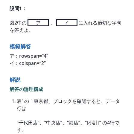
設問
1
：
図2中の
ア
、
イ
に入れる適切な字句
を答えよ。
模範解答
ア：rowspan=“4”

イ：colspan=“2”
解説
解答の論理構成
表1の「東京都」ブロックを確認すると、データ
行は
“千代田店”、“中央店”、“港店”、“[小計]” の4行で
す。