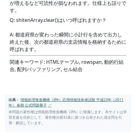
が増えるなど可読性が損なわれます。仕様上も誤りで
す。
Q: shitenArray.clear()はいつ呼ばれますか？
A: 都道府県が変わった瞬間に小計行を含めて出力し
終えた後、次の都道府県の支店情報を格納するために
呼ばれます。
関連キーワード: HTMLテーブル, rowspan, 動的行結
合, 配列バッファリング, セル結合
出典：
情報処理推進機構（IPA）応用情報技術者試験 平成23年（2011
年） 春期 公式問題冊子
↗
本問題の著作権は情報処理推進機構（IPA）に帰属します。本サイトは学
習支援を目的として、著作権法第32条に基づき公表された過去問を引
用・解説しています。