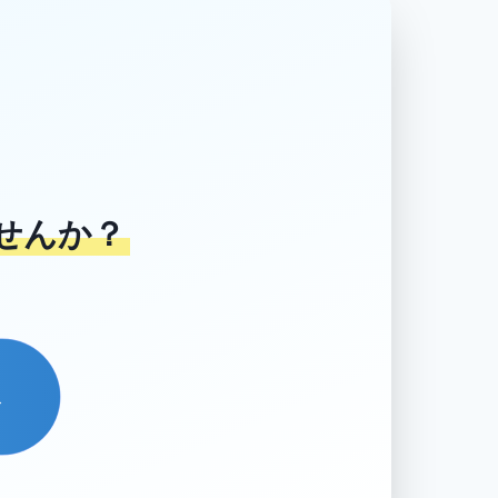
せんか？
→