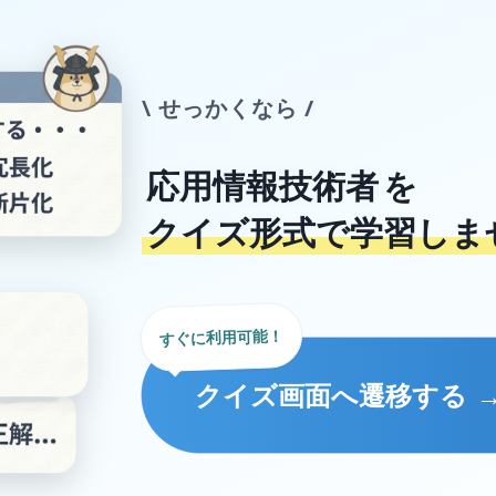
\ せっかくなら /
応用情報技術者
を
クイズ形式で学習しま
すぐに利用可能！
クイズ画面へ遷移する