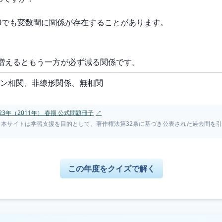
は0でも変数間に関係が存在することがあります。
が増えるともう一方が必ず減る関係です。
ソン相関、非線形関係、無相関
3年（2011年） 春期 公式問題冊子
↗
。本サイトは学習支援を目的として、著作権法第32条に基づき公表された過去問を
この年度をクイズで解く