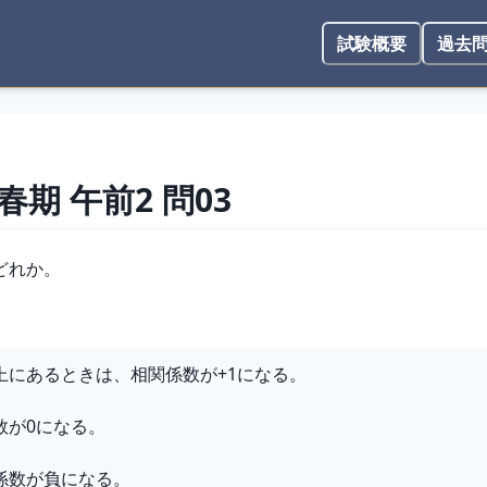
試験概要
過去
 春期
午前2
問
03
どれか。
上にあるときは、相関係数が+1になる。
数が0になる。
係数が負になる。