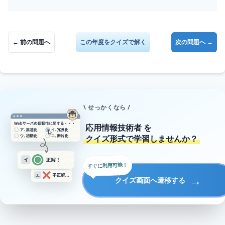
← 前の問題へ
この年度をクイズで解く
次の問題へ →
\ せっかくなら /
応用情報技術者
を
クイズ形式で学習しませんか？
すぐに利用可能！
→
クイズ画面へ遷移する