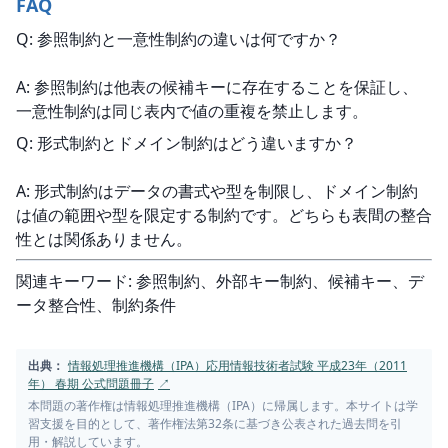
FAQ
Q: 参照制約と一意性制約の違いは何ですか？
A: 参照制約は他表の候補キーに存在することを保証し、
一意性制約は同じ表内で値の重複を禁止します。
Q: 形式制約とドメイン制約はどう違いますか？
A: 形式制約はデータの書式や型を制限し、ドメイン制約
は値の範囲や型を限定する制約です。どちらも表間の整合
性とは関係ありません。
関連キーワード: 参照制約、外部キー制約、候補キー、デ
ータ整合性、制約条件
出典：
情報処理推進機構（IPA）応用情報技術者試験 平成23年（2011
年） 春期 公式問題冊子
↗
本問題の著作権は情報処理推進機構（IPA）に帰属します。本サイトは学
習支援を目的として、著作権法第32条に基づき公表された過去問を引
用・解説しています。