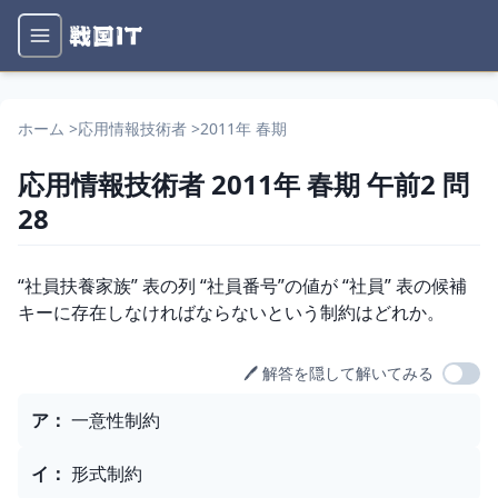
ホーム
>
応用情報技術者
>
2011年 春期
応用情報技術者
2011年 春期
午前2
問
28
問題文
“社員扶養家族” 表の列 “社員番号”の値が “社員” 表の候補
キーに存在しなければならないという制約はどれか。
🖊️ 解答を隠して解いてみる
選択肢
ア
：
一意性制約
イ
：
形式制約