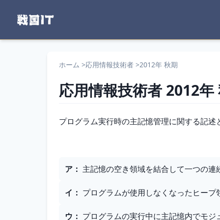
ホーム
>
応用情報技術者
>
2012年 秋期
応用情報技術者
2012年
問題文
プログラム実行時の主記憶管理に関する記述
選択肢
ア
：
主記憶の空き領域を結合して一つの連
イ
：
プログラムが使用しなくなったヒープ
ウ
：
プログラムの実行中に主記憶内でモジ