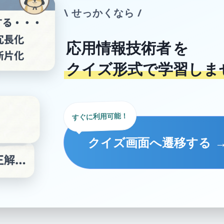
\ せっかくなら /
応用情報技術者
を
クイズ形式で学習しま
すぐに利用可能！
クイズ画面へ遷移する