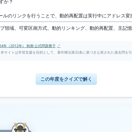
ですか？
ュールのリンクを行うことで、動的再配置は実行中にアドレス変
ープ領域、可変区画方式、動的リンキング、動的再配置、主記
4年（2012年） 秋期 公式問題冊子
↗
。本サイトは学習支援を目的として、著作権法第32条に基づき公表された過去問を
この年度をクイズで解く