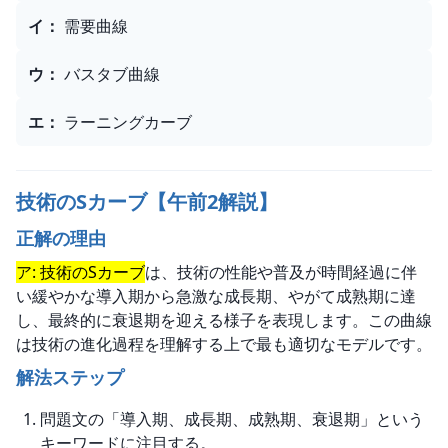
イ
：
需要曲線
ウ
：
バスタブ曲線
エ
：
ラーニングカーブ
技術のSカーブ【午前2解説】
正解の理由
ア: 技術のSカーブ
は、技術の性能や普及が時間経過に伴
い緩やかな導入期から急激な成長期、やがて成熟期に達
し、最終的に衰退期を迎える様子を表現します。この曲線
は技術の進化過程を理解する上で最も適切なモデルです。
解法ステップ
問題文の「導入期、成長期、成熟期、衰退期」という
キーワードに注目する。