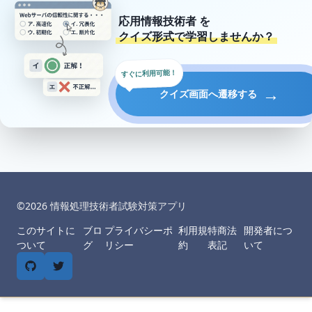
応用情報技術者
を
クイズ形式で学習しませんか？
すぐに利用可能！
→
クイズ画面へ遷移する
©︎
2026
情報処理技術者試験対策アプリ
このサイトに
ブロ
プライバシーポ
利用規
特商法
開発者につ
ついて
グ
リシー
約
表記
いて