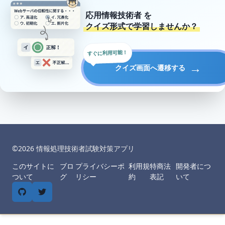
応用情報技術者
を
クイズ形式で学習しませんか？
すぐに利用可能！
→
クイズ画面へ遷移する
©︎
2026
情報処理技術者試験対策アプリ
このサイトに
ブロ
プライバシーポ
利用規
特商法
開発者につ
ついて
グ
リシー
約
表記
いて