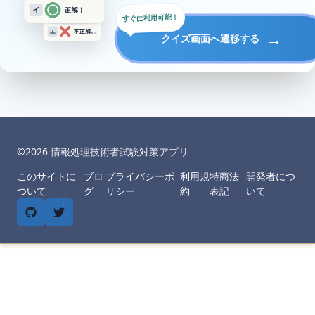
すぐに利用可能！
→
クイズ画面へ遷移する
©︎
2026
情報処理技術者試験対策アプリ
このサイトに
ブロ
プライバシーポ
利用規
特商法
開発者につ
ついて
グ
リシー
約
表記
いて