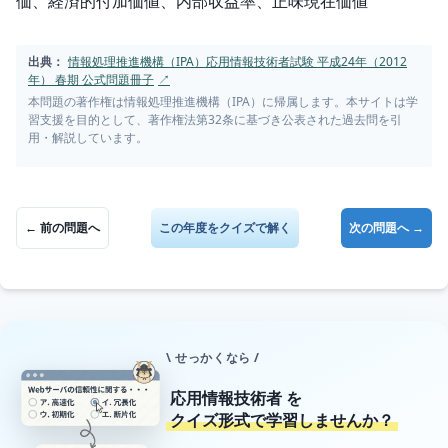
価、経済的付加価値、内部収益率、正味現在価値
出典：
情報処理推進機構（IPA）応用情報技術者試験 平成24年（2012
年） 春期 公式問題冊子
↗
本問題の著作権は情報処理推進機構（IPA）に帰属します。本サイトは学
習支援を目的として、著作権法第32条に基づき公表された過去問を引
用・解説しています。
← 前の問題へ
この年度をクイズで解く
次の問題へ →
\ せっかくなら /
応用情報技術者
を
クイズ形式で学習しませんか？