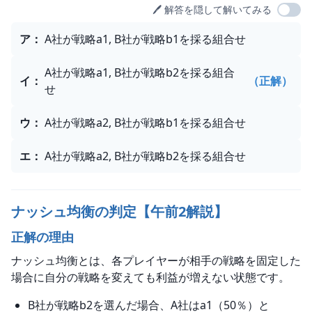
🖊️ 解答を隠して解いてみる
選択肢
ア
：
A社が戦略a1, B社が戦略b1を採る組合せ
A社が戦略a1, B社が戦略b2を採る組合
イ
：
（正解）
せ
ウ
：
A社が戦略a2, B社が戦略b1を採る組合せ
エ
：
A社が戦略a2, B社が戦略b2を採る組合せ
ナッシュ均衡の判定【午前2解説】
正解の理由
ナッシュ均衡とは、各プレイヤーが相手の戦略を固定した
場合に自分の戦略を変えても利益が増えない状態です。
B社が戦略b2を選んだ場合、A社はa1（50％）と