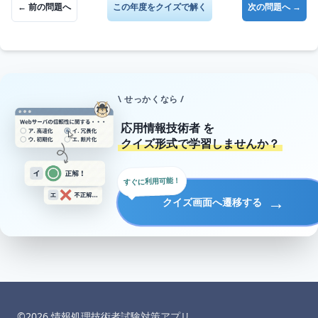
← 前の問題へ
この年度をクイズで解く
次の問題へ →
\ せっかくなら /
応用情報技術者
を
クイズ形式で学習しませんか？
すぐに利用可能！
→
クイズ画面へ遷移する
©︎
2026
情報処理技術者試験対策アプリ