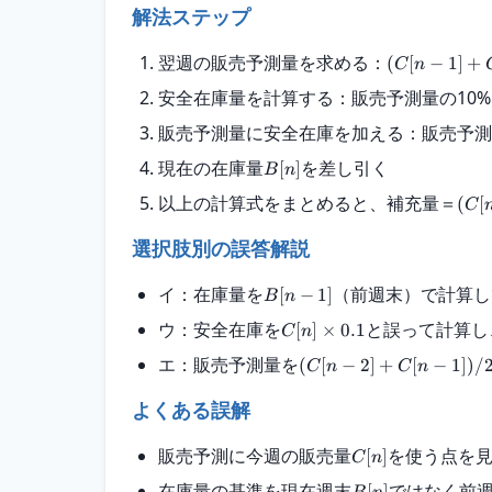
解法ステップ
翌週の販売予測量を求める：
(
[
−
1
]
+
C
n
安全在庫量を計算する：販売予測量の10% → 
販売予測量に安全在庫を加える：販売予測量 ×
現在の在庫量
を差し引く
[
]
B
n
以上の計算式をまとめると、補充量＝
(
[
C
選択肢別の誤答解説
イ：在庫量を
（前週末）で計算し
[
−
1
]
B
n
ウ：安全在庫を
と誤って計算し
[
]
×
0.1
C
n
エ：販売予測量を
(
[
−
2
]
+
[
−
1
])
/
C
n
C
n
よくある誤解
販売予測に今週の販売量
を使う点を見
[
]
C
n
在庫量の基準を現在週末
ではなく前