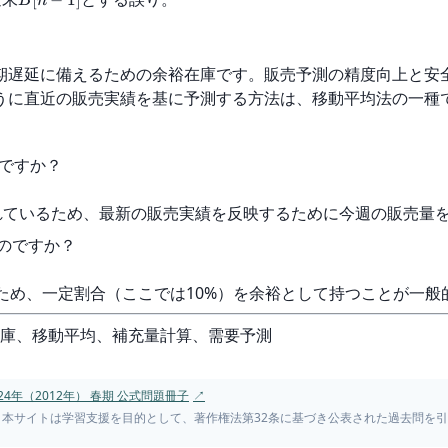
[
−
1
]
B
n
期遅延に備えるための余裕在庫です。販売予測の精度向上と安
うに直近の販売実績を基に予測する方法は、移動平均法の一種
ですか？
られているため、最新の販売実績を反映するために今週の販売量
るのですか？
るため、一定割合（ここでは10%）を余裕として持つことが一般
在庫、移動平均、補充量計算、需要予測
4年（2012年） 春期 公式問題冊子
↗
。本サイトは学習支援を目的として、著作権法第32条に基づき公表された過去問を