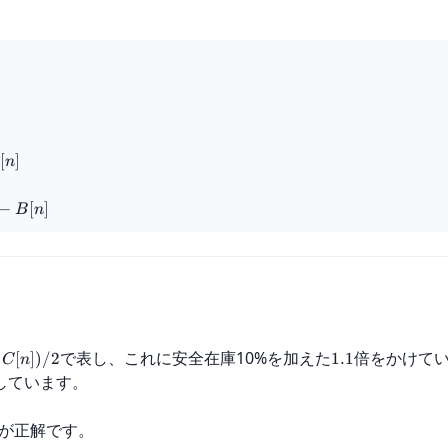
[
]
n
−
[
]
B
n
で表し、これに安全在庫10%を加えた
倍をかけて
[
])
/2
1.1
C
n
しています。
アが正解です。