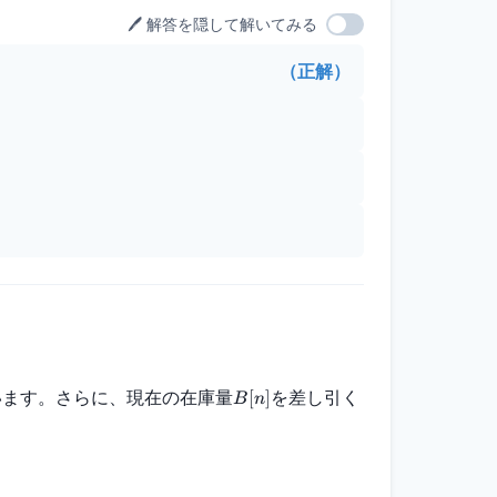
🖊️ 解答を隠して解いてみる
（正解）
います。さらに、現在の在庫量
を差し引く
[
]
B
n