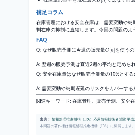
[
]
B
n
補足コラム
在庫管理における安全在庫は、需要変動や納
剰在庫の抑制に直結します。今回の問題のよ
FAQ
Q: なぜ販売予測に今週の販売量
を使うの
[
]
C
n
A: 翌週の販売予測は直近2週の平均と定め
Q: 安全在庫量はなぜ販売予測量の10%とす
A: 需要変動や納期遅延のリスクをカバーす
関連キーワード: 在庫管理、販売予測、安全
出典：
情報処理推進機構（IPA）応用情報技術者試験 平成2
本問題の著作権は情報処理推進機構（IPA）に帰属します