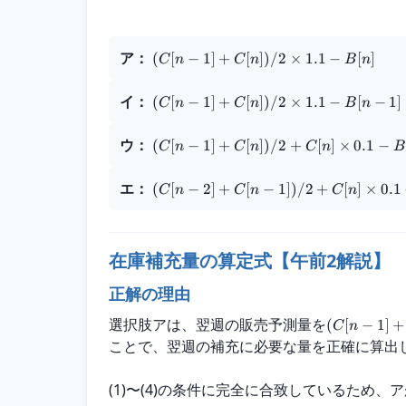
選択肢
ア
：
(
[
−
1
]
+
[
])
/2
×
1.1
−
[
]
C
n
C
n
B
n
イ
：
(
[
−
1
]
+
[
])
/2
×
1.1
−
[
−
1
]
C
n
C
n
B
n
ウ
：
(
[
−
1
]
+
[
])
/2
+
[
]
×
0.1
−
C
n
C
n
C
n
B
エ
：
(
[
−
2
]
+
[
−
1
])
/2
+
[
]
×
0.1
C
n
C
n
C
n
在庫補充量の算定式【午前2解説】
正解の理由
選択肢アは、翌週の販売予測量を
(
[
−
1
]
+
C
n
ことで、翌週の補充に必要な量を正確に算出
(1)〜(4)の条件に完全に合致しているため、