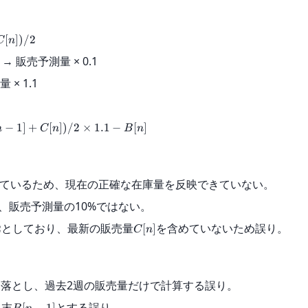
[
])
/2
C
n
販売予測量 × 0.1
 1.1
−
1
]
+
[
])
/2
×
1.1
−
[
]
n
C
n
B
n
ているため、現在の正確な在庫量を反映できていない。
、販売予測量の10%ではない。
としており、最新の販売量
を含めていないため誤り。
2
[
]
C
n
落とし、過去2週の販売量だけで計算する誤り。
週末
とする誤り。