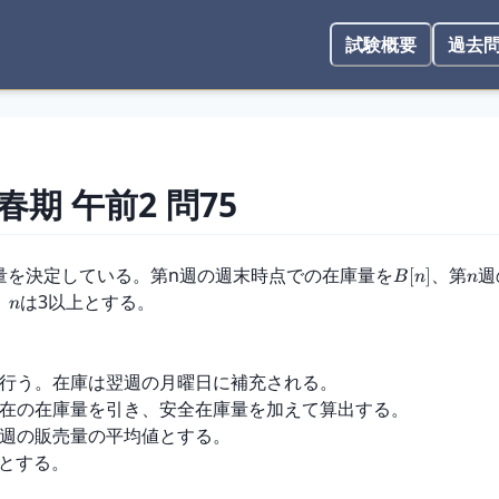
試験概要
過去
 春期
午前2
問
75
補充量を決定している。第n週の週末時点での在庫量を
、第
週
[
]
B
n
n
、
は3以上とする。

n
を行う。在庫は翌週の月曜日に補充される。

現在の在庫量を引き、安全在庫量を加えて算出する。

今週の販売量の平均値とする。

%とする。