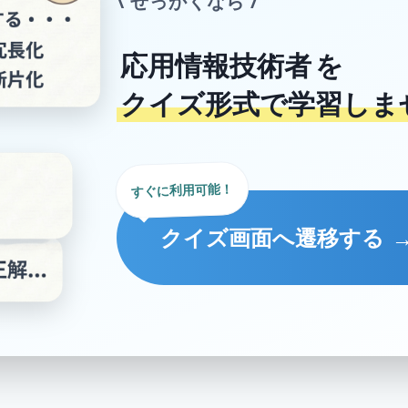
\ せっかくなら /
応用情報技術者
を
クイズ形式で学習しま
すぐに利用可能！
クイズ画面へ遷移する