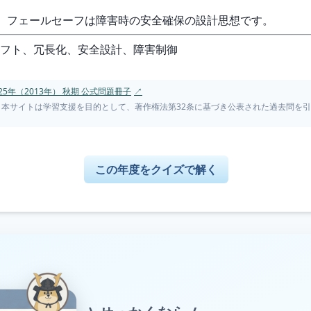
り、フェールセーフは障害時の安全確保の設計思想です。
ソフト、冗長化、安全設計、障害制御
5年（2013年） 秋期 公式問題冊子
↗
。本サイトは学習支援を目的として、著作権法第32条に基づき公表された過去問を
この年度をクイズで解く