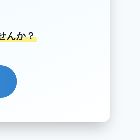
せんか？
→