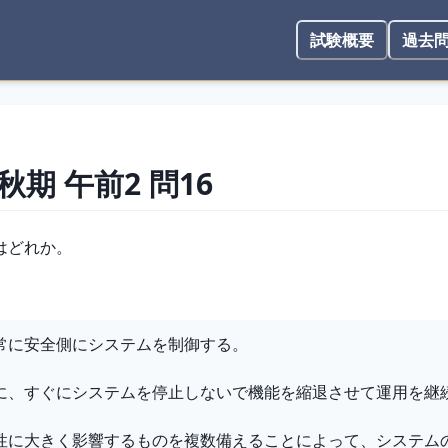
試験概要
過去
 秋期
午前2
問
16
はどれか。
常に安全側にシステムを制御する。
に、すぐにシステムを停止しないで機能を縮退させて運用を継
性に大きく影響するものを複数備えることによって、システム