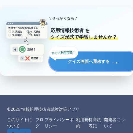
\ せっかくなら /
応用情報技術者
を
クイズ形式で学習しませんか？
すぐに利用可能！
→
クイズ画面へ遷移する
©︎
2026
情報処理技術者試験対策アプリ
このサイトに
ブロ
プライバシーポ
利用規
特商法
開発者につ
ついて
グ
リシー
約
表記
いて