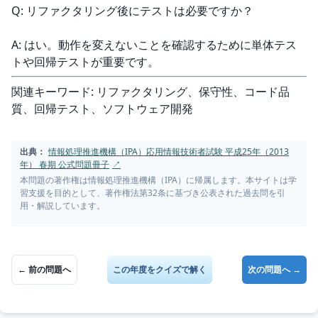
Q: リファクタリング後にテストは必要ですか？
A: はい。動作を変えないことを確認するために単体テス
トや回帰テストが重要です。
関連キーワード: リファクタリング、保守性、コード品
質、回帰テスト、ソフトウェア開発
出典：
情報処理推進機構（IPA）応用情報技術者試験 平成25年（2013
年） 春期 公式問題冊子
↗
本問題の著作権は情報処理推進機構（IPA）に帰属します。本サイトは学
習支援を目的として、著作権法第32条に基づき公表された過去問を引
用・解説しています。
← 前の問題へ
この年度をクイズで解く
次の問題へ →