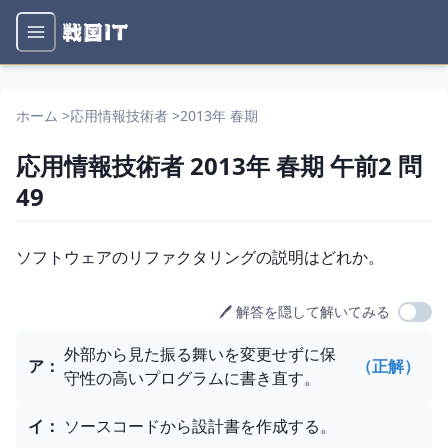
ホーム
>
応用情報技術者
>
2013年 春期
応用情報技術者
2013年 春期
午前2
問
49
問題文
ソフトウェアのリファクタリングの説明はどれか。
🖊️ 解答を隠して解いてみる
選択肢
外部から見た振る舞いを変更せずに保
ア
：
（正解）
守性の高いプログラムに書き直す。
イ
：
ソースコードから設計書を作成する。