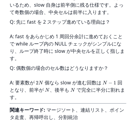
いるため、slow 自身は前半側に残る仕様です。よっ
て奇数個の場合、中央セルは前半に入ります。
Q: 先に fast を 2 ステップ進めている理由は？
A: fast をあらかじめ 1 周回分余計に進めておくこと
で while ループ内の NULL チェックがシンプルにな
り、ループ終了時に slow が中央セルを正しく指しま
す。
Q: 偶数個の場合のセル数はどうなりますか？
A: 要素数が 
 個なら slow が進む回数は 
 回
2
−
1
N
N
となり、前半が 
、後半も 
 で完全に半分に割れま
N
N
す。
関連キーワード:
 マージソート、連結リスト、ポイン
タ走査、再帰呼出し、分割統治