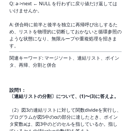
Q: a->next ← NULL を行わずに戻り値だけ返しては
いけませんか。
A: 併合時に前半と後半を独立に再帰呼び出しするた
め、リストを物理的に切断しておかないと循環参照の
ような状態になり、無限ループや重複処理を招きま
す。
関連キーワード: マージソート、連結リスト、ポイン
タ、再帰、分割と併合
設問
1
：
〔連結リストの分割〕について、(1)〜(3)に答えよ。
（2）図3の連結リストに対して関数divideを実行し、
プログラムが図5中のαの部分に達したとき、ポイン
タ変数aは、図3中のどのセルを指しているか。指し
ているセルの値(valueの数値)を答えよ。