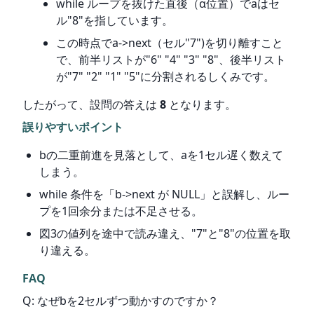
while ループを抜けた直後（α位置）でaはセ
ル"8"を指しています。
この時点でa->next（セル"7")を切り離すこと
で、前半リストが"6" "4" "3" "8"、後半リスト
が"7" "2" "1" "5"に分割されるしくみです。
したがって、設問の答えは 
8
 となります。
誤りやすいポイント
bの二重前進を見落として、aを1セル遅く数えて
しまう。
while 条件を「b->next が NULL」と誤解し、ルー
プを1回余分または不足させる。
図3の値列を途中で読み違え、"7"と"8"の位置を取
り違える。
FAQ
Q: なぜbを2セルずつ動かすのですか？