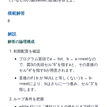
模範解答
8
解説
解答の論理構成
初期配置を確認
プログラム冒頭でa ← list、b ← a->nextなの
で、図3の先頭セル"6"を指すaと、その直後の
セル"4"を指すbが用意されます。
直後のif ( b が NULL と等しくない ) b ← b-
>nextにより、bはさらに一つ進み、セル"3"を
指します。
ループ条件を把握
while 行には「連結リストの終わりまで繰り返