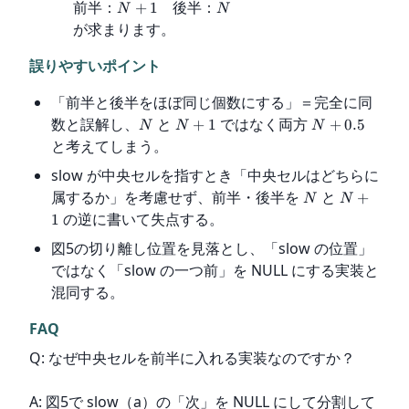
前半：
後半：
+
1
N
N
が求まります。
誤りやすいポイント
「前半と後半をほぼ同じ個数にする」＝完全に同
数と誤解し、
と
ではなく両方
+
1
+
0.5
N
N
N
と考えてしまう。
slow が中央セルを指すとき「中央セルはどちらに
属するか」を考慮せず、前半・後半を
と
+
N
N
の逆に書いて失点する。
1
図5の切り離し位置を見落とし、「slow の位置」
ではなく「slow の一つ前」を NULL にする実装と
混同する。
FAQ
Q: なぜ中央セルを前半に入れる実装なのですか？
A: 図5で slow（a）の「次」を NULL にして分割して