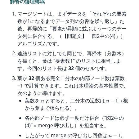
解答の論理構成
マージソートは、まずデータを「それぞれの要素
数が1になるまでデータ列の分割を繰り返し」た
後、再帰的に「要素が昇順に並ぶよう一つのデー
タ列に併合する」（【問題文】「図2中の(4)」）
アルゴリズムです。
連結リストに対しても同じで、再帰木（分割木）
を描くと、葉は “要素数1” のリストに相当しま
す。今回のリスト長は
32
個のセルです。
葉が
32
個ある完全二分木の内部ノード数は葉数
−1 で計算できます。これは木理論の基本性質で、
次のように導けます。
葉数を
とすると、二分木の辺数は
（根
−
1
n
n
から葉まで張られる）。
各内部ノードは必ず一度だけ併合（“図2中の
(4)”＝merge 呼び出し）を担当する。
したがって merge の呼び出し回数は
。
−
1
n