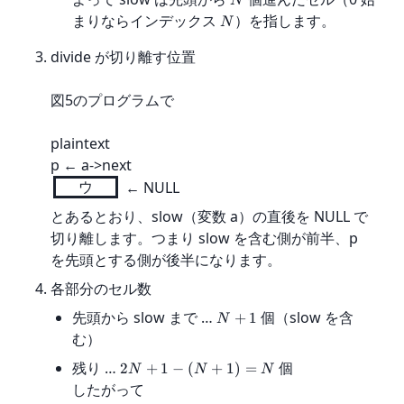
N
まりならインデックス
）を指します。
N
divide が切り離す位置
図5のプログラムで
plaintext

ウ
 ← NULL
とあるとおり、slow（変数 a）の直後を NULL で
切り離します。つまり slow を含む側が前半、p 
を先頭とする側が後半になります。
各部分のセル数
先頭から slow まで …
個（slow を含
+
1
N
む）
残り …
個
2
+
1
−
(
+
1
)
=
N
N
N
したがって