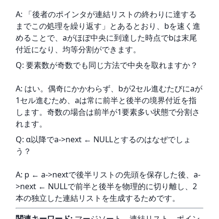
A: 「後者のポインタが連結リストの終わりに達する
までこの処理を繰り返す」とあるとおり、bを速く進
めることで、aがほぼ中央に到達した時点でbは末尾
付近になり、均等分割ができます。
Q: 要素数が奇数でも同じ方法で中央を取れますか？
A: はい。偶奇にかかわらず、bが2セル進むたびにaが
1セル進むため、aは常に前半と後半の境界付近を指
します。奇数の場合は前半が1要素多い状態で分割さ
れます。
Q: α以降でa->next ← NULLとするのはなぜでしょ
う？
A: p ← a->nextで後半リストの先頭を保存した後、a-
>next ← NULLで前半と後半を物理的に切り離し、2
本の独立した連結リストを生成するためです。
関連キーワード:
 マージソート、連結リスト、ポイン