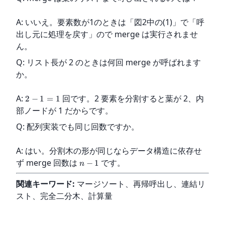
A: いいえ。要素数が1のときは「図2中の(1)」で「呼
出し元に処理を戻す」ので merge は実行されませ
ん。
Q: リスト長が 2 のときは何回 merge が呼ばれます
か。
A: 
 回です。2 要素を分割すると葉が 2、内
2
−
1
=
1
部ノードが 1 だからです。
Q: 配列実装でも同じ回数ですか。
A: はい。分割木の形が同じならデータ構造に依存せ
ず merge 回数は 
 です。
−
1
n
関連キーワード:
 マージソート、再帰呼出し、連結リ
スト、完全二分木、計算量