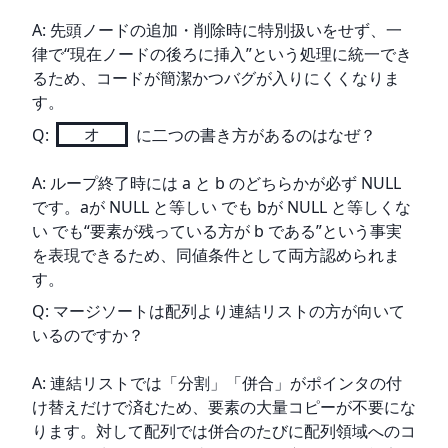
A: 先頭ノードの追加・削除時に特別扱いをせず、一
律で“現在ノードの後ろに挿入”という処理に統一でき
るため、コードが簡潔かつバグが入りにくくなりま
す。
Q: 
オ
 に二つの書き方があるのはなぜ？
A: ループ終了時には a と b のどちらかが必ず NULL 
です。aが NULL と等しい でも bが NULL と等しくな
い でも“要素が残っている方が b である”という事実
を表現できるため、同値条件として両方認められま
す。
Q: マージソートは配列より連結リストの方が向いて
いるのですか？
A: 連結リストでは「分割」「併合」がポインタの付
け替えだけで済むため、要素の大量コピーが不要にな
ります。対して配列では併合のたびに配列領域へのコ