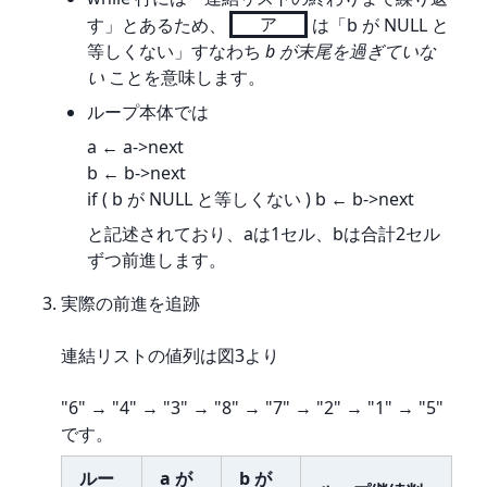
す」とあるため、
ア
は「b が NULL と
等しくない」すなわち 
b が末尾を過ぎていな
い
 ことを意味します。
ループ本体では
a ← a->next

b ← b->next

if ( b が NULL と等しくない ) b ← b->next
と記述されており、aは1セル、bは合計2セル
ずつ前進します。
実際の前進を追跡
連結リストの値列は図3より
"6" → "4" → "3" → "8" → "7" → "2" → "1" → "5" 
です。
ルー
a が
b が