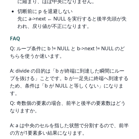
に縮まり、ほぼ中央になりません。
切断前に p を退避しない
先に a->next ← NULL を実行すると後半先頭が失
われ、戻り値が不正になります。
FAQ
Q: ループ条件に b != NULL と b->next != NULL のど
ちらを使うか迷います。
A: divide の目的は「b が終端に到達した瞬間にルー
プを抜ける」ことです。b が一足先に終端へ到達する
ため、条件は「b が NULL と等しくない」になりま
す。
Q: 奇数個の要素の場合、前半と後半の要素数はどう
なりますか。
A: a は中央のセルを指した状態で分割するので、前半
の方が1要素多い結果になります。