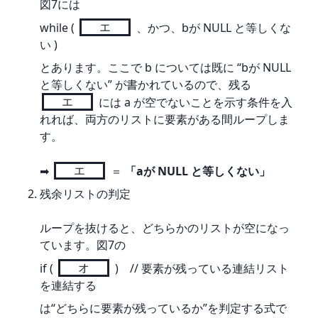
図7には
while ( 
エ
 、かつ、bが NULL と等しくな
い )
とあります。ここで b については既に “bが NULL 
と等しくない” が書かれているので、残る 
エ
 には a が空でないことを示す条件を入
れれば、両方のリストに要素がある間ループしま
す。
➡ 
エ
 ＝ 
「aが NULL と等しくない」
残余リストの判定
ループを抜けると、どちらかのリストが空になっ
ています。図7の
if ( 
オ
 )    // 要素が残っている連結リスト
を連結する
は“どちらに要素が残っているか”を判定する式で