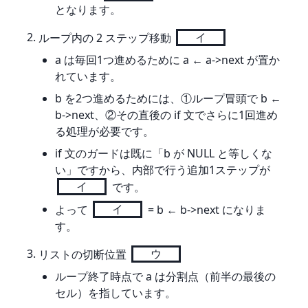
となります。
ループ内の 2 ステップ移動 
イ
a は毎回1つ進めるために a ← a->next が置か
れています。
b を2つ進めるためには、①ループ冒頭で b ←
b->next、②その直後の if 文でさらに1回進め
る処理が必要です。
if 文のガードは既に「b が NULL と等しくな
い」ですから、内部で行う追加1ステップが
イ
です。
よって
イ
= b ← b->next になりま
す。
リストの切断位置 
ウ
ループ終了時点で a は分割点（前半の最後の
セル）を指しています。