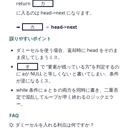
return 
カ
に入るのは head->next になります。
➡ 
カ
 ＝ 
head->next
誤りやすいポイント
ダミーセルを使う場合、返却時に head をそのま
ま戻してしまうミス。
オ
で “要素が残っている方”を判定するの
に aが NULL と等しくない と書いてしまい、条件
が逆になるミス。
while 条件に a と b の両方を同時に書き、二重否
定で混乱してループが早く終わるロジックエラ
ー。
FAQ
Q: ダミーセルを入れる利点は何ですか？