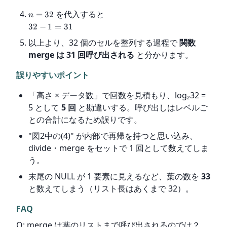
を代入すると
=
32
n
32
−
1
=
31
以上より、32 個のセルを整列する過程で
関数
merge は 31 回呼び出される
と分かります。
誤りやすいポイント
「高さ × データ数」で回数を見積もり、log₂32 =
5 として
5 回
と勘違いする。呼び出しはレベルご
との合計になるため誤りです。
"図2中の(4)" が内部で再帰を持つと思い込み、
divide・merge をセットで 1 回として数えてしま
う。
末尾の NULL が 1 要素に見えるなど、葉の数を
33
と数えてしまう（リスト長はあくまで 32）。
FAQ
Q: merge は葉のリストまで呼び出されるのでは？