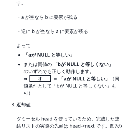
す。
・a が空なら b に要素が残る
・逆に b が空なら a に要素が残る
よって
「aが NULL と等しい」
または同値の
「bが NULL と等しくない」
のいずれでも正しく動作します。
➡
オ
＝
「aが NULL と等しい」
（同
値条件として「bが NULL と等しくない」も
可）
返却値
ダミーセル head を使っているため、完成した連
結リストの実際の先頭は head->next です。図7の