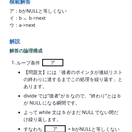
模範解答
ア：bがNULLと等しくない

イ：b ← b->next

ウ：a->next
解説
解答の論理構成
ループ条件 
ア
【問題文】には「後者のポインタが連結リスト
の終わりに達するまでこの処理を繰り返す」と
あります。
divide では“後者”が b なので、“終わり”とは b
が NULL になる瞬間です。
よって while 文は b がまだ NULL でない間だ
け繰り返します。
すなわち
ア
= bがNULLと等しくない