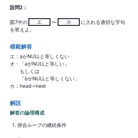
設問
2
：
図7中の
エ
〜
カ
に入れる適切な字句
を答えよ。
模範解答
エ：aがNULLと等しくない

オ：「aがNULLと等しい」

　　もしくは

　　「bがNULLと等しくない」

カ：head->next
解説
解答の論理構成
併合ループの継続条件