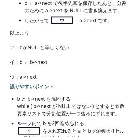
p ← a->next で後半先頭を保存したあと、分割
のために a->next を NULL に書き換えます。
したがって
ウ
= a->next です。
以上より
ア：bがNULLと等しくない
イ：b ← b->next
ウ：a->next
誤りやすいポイント
b と b->next を混同する
while ( b->next が NULL ではない ) とすると奇数
要素リストで分割位置が一つ後ろにずれます。
ループ内で b を2回進め忘れる
イ
を入れ忘れると a と b の距離が1セル