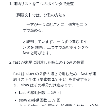
連結リストを二つのポインタで走査
【問題文】では、分割の方法を
「一方が一つ進むごとに、他方を二つ
ずつ進める」
と説明しています。一つずつ進むポイ
ンタを slow、二つずつ進むポインタを 
fast と呼びます。
fast が末尾に到達した時点の slow の位置
fast は slow の 2 倍の速さで進むため、fast が連
結リスト全体（要素数 
）を走破すると
2
+
1
N
き、slow はその半分だけ進みます。
fast の移動回数 …
回
2
N
slow の移動回数 …
回
N
よって slow は先頭から
個進んだセル（0 始