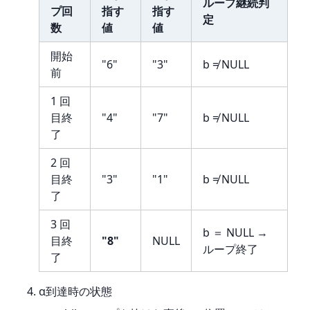
ループ継続判
プ回
指す
指す
定
数
値
値
開始
"6"
"3"
b ≠ NULL
前
1 回
目終
"4"
"7"
b ≠ NULL
了
2 回
目終
"3"
"1"
b ≠ NULL
了
3 回
b ＝ NULL →
目終
"8"
NULL
ループ終了
了
α到達時の状態