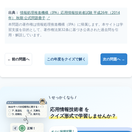
出典：
情報処理推進機構（IPA）応用情報技術者試験 平成26年（2014
年） 秋期 公式問題冊子
↗
本問題の著作権は情報処理推進機構（IPA）に帰属します。本サイトは学
習支援を目的として、著作権法第32条に基づき公表された過去問を引
用・解説しています。
← 前の問題へ
この年度をクイズで解く
次の問題へ →
\ せっかくなら /
応用情報技術者
を
クイズ形式で学習しませんか？
すぐに利用可能！