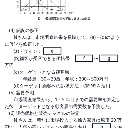
　(4) 仮説の修正

　　Nさんは、市場調査結果を反映して、(a)～(d)のよう
に仮説を修正した。

　　(a)デザイン：
e
　　(b)顧客が受容できる価格帯：
f
〜
g
万円

　　(c)ターゲットとなる顧客層

　　　・年齢層：30～39歳・年収：300～500万円

　　(d)ターゲット顧客への訴求方法：
③SNSを活用
　(5) 需要予測

　　市場調査結果から、1～5 年目までの需要率を算定し
た後、ターゲットとなる顧客層の需要数を予測した。

　(6) 販売価格と販売チャネルの決定

　　N さんは、新たに市場投入する輸入家具は原価 20 万
円で、人気の高いデザインの商品であり、
h
 であ