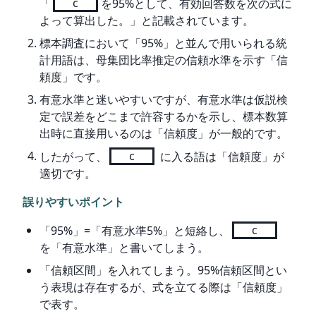
「
c
を95%として、有効回答数を次の式に
よって算出した。」と記載されています。
標本調査において「95%」と並んで用いられる統
計用語は、母集団比率推定の信頼水準を示す「信
頼度」です。
有意水準と迷いやすいですが、有意水準は仮説検
定で誤差をどこまで許容するかを示し、標本数算
出時に直接用いるのは「信頼度」が一般的です。
したがって、
c
に入る語は「信頼度」が
適切です。
誤りやすいポイント
「95%」=「有意水準5%」と短絡し、
c
を「有意水準」と書いてしまう。
「信頼区間」を入れてしまう。95%信頼区間とい
う表現は存在するが、式を立てる際は「信頼度」
で表す。