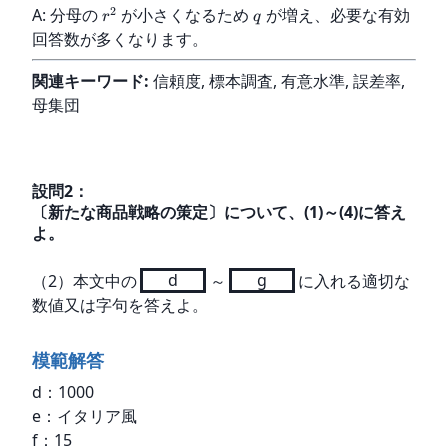
2
A: 分母の 
 が小さくなるため 
 が増え、必要な有効
r
q
回答数が多くなります。
関連キーワード:
 信頼度, 標本調査, 有意水準, 誤差率, 
母集団
設問
2
：
〔新たな商品戦略の策定〕について、(1)～(4)に答え
よ。
（2）本文中の
d
～
g
に入れる適切な
数値又は字句を答えよ。
模範解答
d：1000

e：イタリア風

f：15
