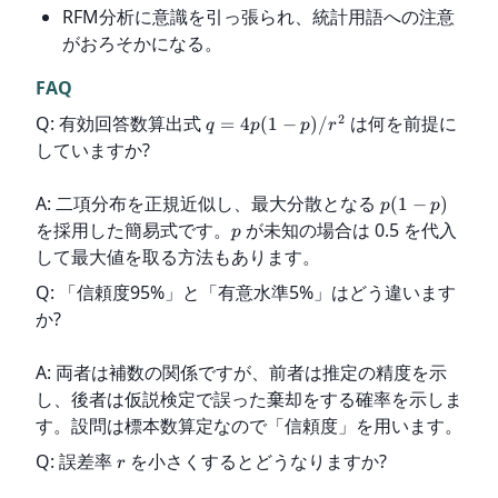
RFM分析に意識を引っ張られ、統計用語への注意
がおろそかになる。
FAQ
2
Q: 有効回答数算出式 
 は何を前提に
=
4
(
1
−
)
/
q
p
p
r
していますか?
A: 二項分布を正規近似し、最大分散となる 
(
1
−
)
p
p
を採用した簡易式です。
 が未知の場合は 0.5 を代入
p
して最大値を取る方法もあります。
Q: 「信頼度95%」と「有意水準5%」はどう違います
か?
A: 両者は補数の関係ですが、前者は推定の精度を示
し、後者は仮説検定で誤った棄却をする確率を示しま
す。設問は標本数算定なので「信頼度」を用います。
Q: 誤差率 
 を小さくするとどうなりますか?
r