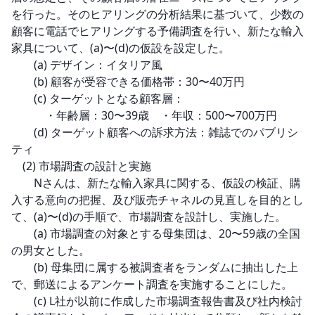
を行った。そのヒアリングの分析結果に基づいて、少数の
顧客に電話でヒアリングする予備調査を行い、新たな輸入
家具について、(a)〜(d)の仮設を設定した。

　　(a) デザイン：イタリア風

　　(b) 顧客が受容できる価格帯：30〜40万円

　　(c) ターゲットとなる顧客層：

　　　・年齢層：30〜39歳　・年収：500〜700万円

　　(d) ターゲット顧客への訴求方法：雑誌でのパブリシ
ティ

　(2) 市場調査の設計と実施

　　Nさんは、新たな輸入家具に関する、仮設の検証、購
入する意向の把握、及び販売チャネルの見直しを目的とし
て、(a)〜(d)の手順で、市場調査を設計し、実施した。

　　(a) 市場調査の対象とする母集団は、20〜59歳の全国
の男女とした。

　　(b) 母集団に属する被調査者をランダムに抽出した上
で、郵送によるアンケート調査を実施することにした。

　　(c) L社が以前に作成した市場調査報告書及び社内検討