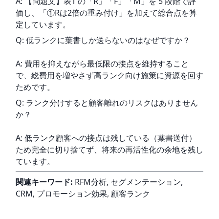
A: 【問題文】表1 の「R」「F」「M」を 5 段階で評
価し、「①Rは2倍の重み付け」を加えて総合点を算
定しています。
Q: 低ランクに葉書しか送らないのはなぜですか？
A: 費用を抑えながら最低限の接点を維持すること
で、総費用を増やさず高ランク向け施策に資源を回す
ためです。
Q: ランク分けすると顧客離れのリスクはありません
か？
A: 低ランク顧客への接点は残している（葉書送付）
ため完全に切り捨てず、将来の再活性化の余地を残し
ています。
関連キーワード:
 RFM分析, セグメンテーション, 
CRM, プロモーション効果, 顧客ランク