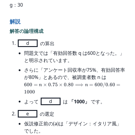
g：30
解説
解答の論理構成
d
 の算出
問題文では「有効回答数 q は600となった。」
と明示されています。
さらに「アンケート回収率が75%、有効回答率
が80%」とあるので、被調査者数 n は
600
=
×
0.75
×
0.80
⟹
=
600/0.60
=
n
n
1000
よって
d
は
「1000」
です。
e
 の選定
仮説修正前の(a)は「デザイン：イタリア風」
でした。