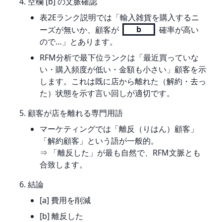
空欄 [b] の文脈確認
表2Eランク説明では「輸入雑貨を購入するニ
ーズが無いか、顧客が
b
確率が高い
ので…」とあります。
RFM分析で最下位ランクは「最近買っていな
い・購入頻度が低い・金額も小さい」顧客を示
します。これは既に店から離れた（解約・去っ
た）状態を示す言い回しが適切です。
顧客が店を離れる専門用語
マーケティングでは「離反（りはん）顧客」
「解約顧客」という語が一般的。
⇒ 「離反した」が最も自然で、RFM文脈とも
合致します。
結論
[a] 費用を削減
[b] 離反した