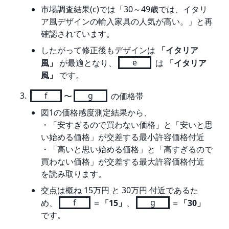
市場調査結果(c)では「30～49歳では、イタリ
ア風デザインの輸入家具の人気が高い。」と再
確認されています。
したがって修正後もデザインは
「イタリア
風」
が最適となり、
e
は
「イタリア
風」
です。
f
〜
g
 の価格帯
図1の価格感度測定結果から、
・「安すぎるので買わない価格」と「安いと思
い始める価格」が交差する最小許容価格付近
・「高いと思い始める価格」と「高すぎるので
買わない価格」が交差する最大許容価格付近
を読み取ります。
交点は概ね 15万円 と 30万円 付近であるた
め、
f
＝
「15」
、
g
＝
「30」
です。