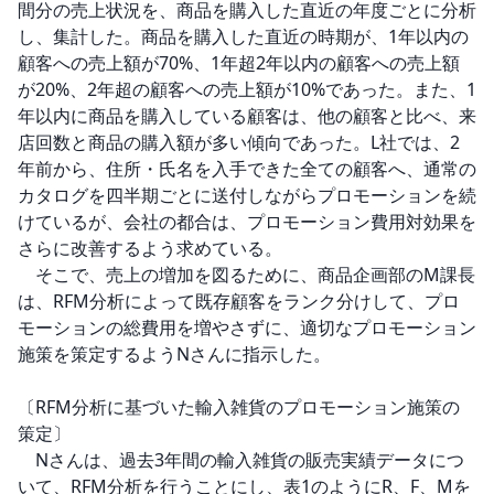
間分の売上状況を、商品を購入した直近の年度ごとに分析
し、集計した。商品を購入した直近の時期が、1年以内の
顧客への売上額が70%、1年超2年以内の顧客への売上額
が20%、2年超の顧客への売上額が10%であった。また、1
年以内に商品を購入している顧客は、他の顧客と比べ、来
店回数と商品の購入額が多い傾向であった。L社では、2
年前から、住所・氏名を入手できた全ての顧客へ、通常の
カタログを四半期ごとに送付しながらプロモーションを続
けているが、会社の都合は、プロモーション費用対効果を
さらに改善するよう求めている。

　そこで、売上の増加を図るために、商品企画部のM課長
は、RFM分析によって既存顧客をランク分けして、プロ
モーションの総費用を増やさずに、適切なプロモーション
施策を策定するようNさんに指示した。

〔RFM分析に基づいた輸入雑貨のプロモーション施策の
策定〕

　Nさんは、過去3年間の輸入雑貨の販売実績データにつ
いて、RFM分析を行うことにし、表1のようにR、F、Mを