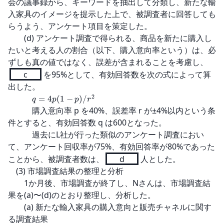
会の議事録から、キーワードを抽出して分類し、新たな輸
入家具のイメージを提示した上で、被調査者に回答しても
らうよう、アンケート項目を策定した。

　　(d) アンケート調査で得られる、商品を新たに購入し
たいと考える人の割合（以下、購入意向率という）は、必
ずしも真の値ではなく、誤差が含まれることを考慮し、
c
を95%として、有効回答数を次の式によって算
出した。

2
=
4
(
1
−
)
/
q
p
p
r
　　　購入意向率 p を40%、誤差率 r が±4%以内という条
件とすると、有効回答数 q は600となった。

　　　過去にL社が行った類似のアンケート調査におい
て、アンケート回収率が75%、有効回答率が80%であった
ことから、被調査者数は、
d
人とした。

　(3) 市場調査結果の整理と分析

　　1か月後、市場調査が終了し、Nさんは、市場調査結
果を(a)〜(d)のとおり整理し、分析した。

　　(a) 新たな輸入家具の購入意向と販売チャネルに関す
る調査結果
