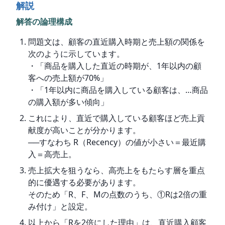
解説
解答の論理構成
問題文は、顧客の直近購入時期と売上額の関係を
次のように示しています。
・「商品を購入した直近の時期が、1年以内の顧
客への売上額が70%」
・「1年以内に商品を購入している顧客は、…商品
の購入額が多い傾向」
これにより、直近で購入している顧客ほど売上貢
献度が高いことが分かります。
──すなわち R（Recency）の値が小さい＝最近購
入＝高売上。
売上拡大を狙うなら、高売上をもたらす層を重点
的に優遇する必要があります。
そのため「R、F、Mの点数のうち、①Rは2倍の重
み付け」と設定。
以上から「Rを2倍にした理由」は、直近購入顧客