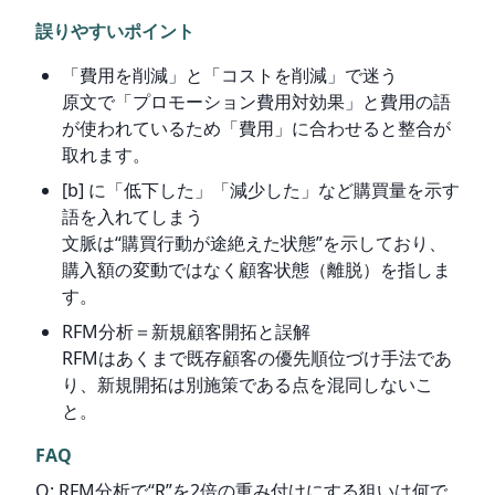
誤りやすいポイント
「費用を削減」と「コストを削減」で迷う
原文で「プロモーション費用対効果」と費用の語
が使われているため「費用」に合わせると整合が
取れます。
[b] に「低下した」「減少した」など購買量を示す
語を入れてしまう
文脈は“購買行動が途絶えた状態”を示しており、
購入額の変動ではなく顧客状態（離脱）を指しま
す。
RFM分析＝新規顧客開拓と誤解
RFMはあくまで既存顧客の優先順位づけ手法であ
り、新規開拓は別施策である点を混同しないこ
と。
FAQ
Q: RFM分析で“R”を2倍の重み付けにする狙いは何で