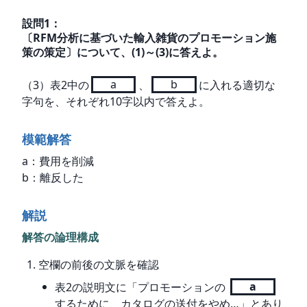
設問
1
：
〔RFM分析に基づいた輸入雑貨のプロモーション施
策の策定〕について、(1)～(3)に答えよ。
（3）表2中の
a
、
b
に入れる適切な
字句を、それぞれ10字以内で答えよ。
模範解答
a：費用を削減

b：離反した
解説
解答の論理構成
空欄の前後の文脈を確認
表2の説明文に「プロモーションの
a
するために、カタログの送付をやめ…」とあり