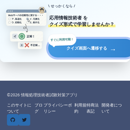
\ せっかくなら /
応用情報技術者
を
クイズ形式で学習しませんか？
すぐに利用可能！
→
クイズ画面へ遷移する
©︎
2026
情報処理技術者試験対策アプリ
このサイトに
ブロ
プライバシーポ
利用規
特商法
開発者につ
ついて
グ
リシー
約
表記
いて