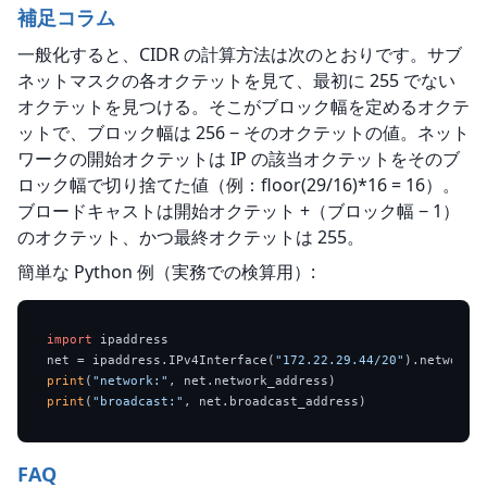
補足コラム
一般化すると、CIDR の計算方法は次のとおりです。サブ
ネットマスクの各オクテットを見て、最初に 255 でない
オクテットを見つける。そこがブロック幅を定めるオクテ
ットで、ブロック幅は 256 − そのオクテットの値。ネット
ワークの開始オクテットは IP の該当オクテットをそのブ
ロック幅で切り捨てた値（例：floor(29/16)*16 = 16）。
ブロードキャストは開始オクテット +（ブロック幅 − 1）
のオクテット、かつ最終オクテットは 255。
簡単な Python 例（実務での検算用）:
import
 ipaddress

net = ipaddress.IPv4Interface(
"172.22.29.44/20"
print
(
"network:"
print
(
"broadcast:"
FAQ