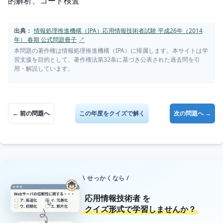
的解析、コード検査
出典：
情報処理推進機構（IPA）応用情報技術者試験 平成26年（2014
年） 春期 公式問題冊子
↗
本問題の著作権は情報処理推進機構（IPA）に帰属します。本サイトは学
習支援を目的として、著作権法第32条に基づき公表された過去問を引
用・解説しています。
← 前の問題へ
この年度をクイズで解く
次の問題へ →
\ せっかくなら /
応用情報技術者
を
クイズ形式で学習しませんか？