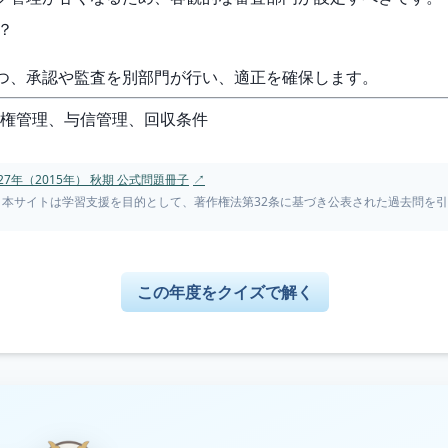
？
つつ、承認や監査を別部門が行い、適正を確保します。
債権管理、与信管理、回収条件
7年（2015年） 秋期 公式問題冊子
↗
。本サイトは学習支援を目的として、著作権法第32条に基づき公表された過去問を
この年度をクイズで解く