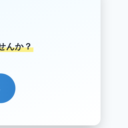
せんか？
→