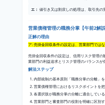
エ
：
値引き又は割戻しの処理は、取引先の
営業債権管理の職務分掌【午前2解
正解の理由
ア: 売掛金回収条件の設定は、営業部門では
売掛金回収条件の設定は、信用リスク管理の
業部門の利益追求とリスク管理のバランスが
解法ステップ
内部統制の基本原則「職務分掌の分離」を
営業債権管理におけるリスクポイントを把
各選択肢が職務分掌の分離に適合している
営業部門と審査部門の役割を明確に区別す