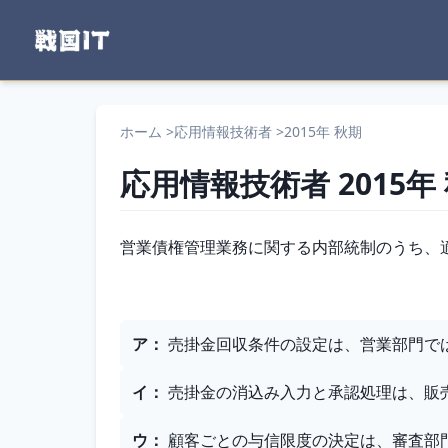
ホーム
>
応用情報技術者
>
2015年 秋期
応用情報技術者
2015年
問題文
営業債権管理業務に関する内部統制のうち、
選択肢
ア
：
売掛金回収条件の設定は、営業部門で
イ
：
売掛金の消込み入力と承認処理は、販
ウ
：
顧客ごとの与信限度の決定は、審査部