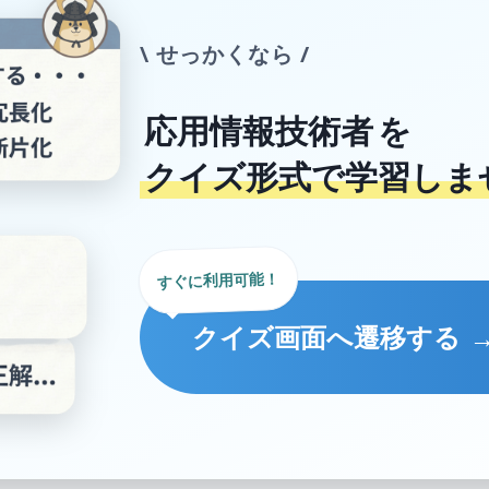
\ せっかくなら /
応用情報技術者
を
クイズ形式で学習しま
すぐに利用可能！
クイズ画面へ遷移する