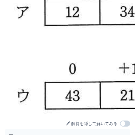
🖊️ 解答を隠して解いてみる
選択肢