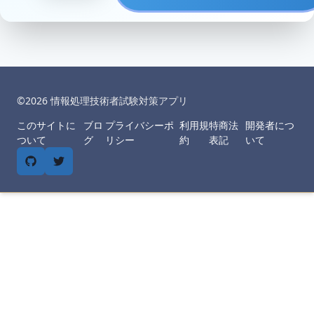
©︎
2026
情報処理技術者試験対策アプリ
このサイトに
ブロ
プライバシーポ
利用規
特商法
開発者につ
ついて
グ
リシー
約
表記
いて