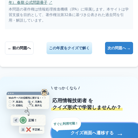
年） 春期 公式問題冊子
↗
本問題の著作権は情報処理推進機構（IPA）に帰属します。本サイトは学
習支援を目的として、著作権法第32条に基づき公表された過去問を引
用・解説しています。
← 前の問題へ
この年度をクイズで解く
次の問題へ →
\ せっかくなら /
応用情報技術者
を
クイズ形式で学習しませんか？
すぐに利用可能！
→
クイズ画面へ遷移する