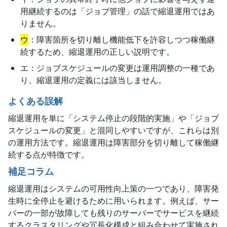
用継続するのは「ジョブ管理」の話で縮退運用ではあ
りません。
ウ
：障害箇所を切り離し機能低下を許容しつつ稼働継
続するため、縮退運用の正しい説明です。
エ：ジョブスケジュールの変更は運用調整の一種であ
り、縮退運用の定義には該当しません。
よくある誤解
縮退運用を単に「システム停止の段階的実施」や「ジョブ
スケジュールの変更」と混同しやすいですが、これらは別
の運用方法です。縮退運用は障害部分を切り離して稼働継
続する点が特徴です。
補足コラム
縮退運用はシステムの可用性向上策の一つであり、障害発
生時に全停止を避けるために用いられます。例えば、サー
バーの一部が故障しても残りのサーバーでサービスを継続
するクラスタリングや冗長化構成と組み合わせて実施され