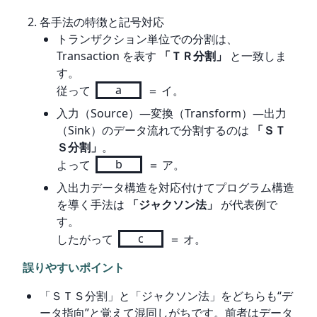
各手法の特徴と記号対応
トランザクション単位での分割は、
Transaction を表す
「ＴＲ分割」
と一致しま
す。
従って
a
＝ イ。
入力（Source）―変換（Transform）―出力
（Sink）のデータ流れで分割するのは
「ＳＴ
Ｓ分割」
。
よって
b
＝ ア。
入出力データ構造を対応付けてプログラム構造
を導く手法は
「ジャクソン法」
が代表例で
す。
したがって
c
＝ オ。
誤りやすいポイント
「ＳＴＳ分割」と「ジャクソン法」をどちらも“デ
ータ指向”と覚えて混同しがちです。前者はデータ