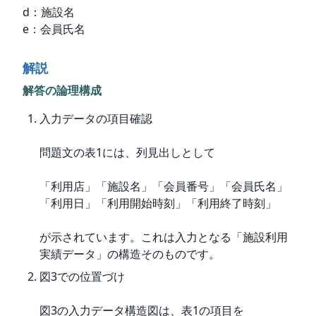
d：施設名

e：会員氏名
解説
解答の論理構成
入力データの項目確認
問題文の表1には、列見出しとして
「利用店」「施設名」「会員番号」「会員氏名」
「利用日」「利用開始時刻」「利用終了時刻」
が示されています。これは入力となる「施設利用
実績データ」の構造そのものです。
図3での位置づけ
図3の入力データ構造図は、表1の項目を