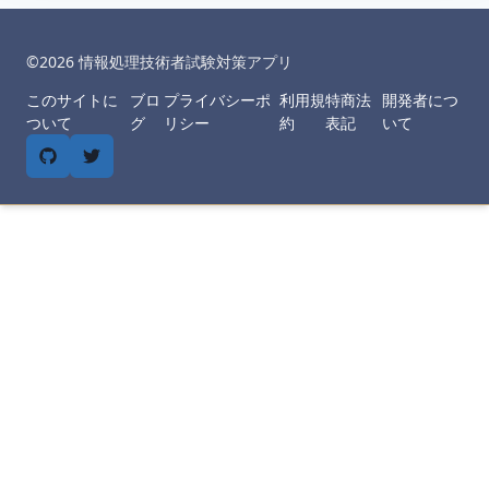
©︎
2026
情報処理技術者試験対策アプリ
このサイトに
ブロ
プライバシーポ
利用規
特商法
開発者につ
ついて
グ
リシー
約
表記
いて