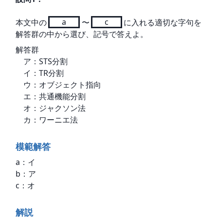
本文中の
a
〜
c
に入れる適切な字句を
解答群の中から選び、記号で答えよ。
解答群

　ア：STS分割

　イ：TR分割

　ウ：オブジェクト指向

　エ：共通機能分割

　オ：ジャクソン法

　カ：ワーニエ法
模範解答
a：イ

b：ア

c：オ
解説