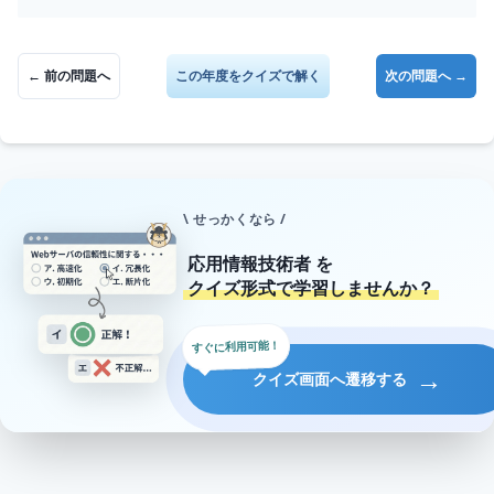
← 前の問題へ
この年度をクイズで解く
次の問題へ →
\ せっかくなら /
応用情報技術者
を
クイズ形式で学習しませんか？
すぐに利用可能！
→
クイズ画面へ遷移する