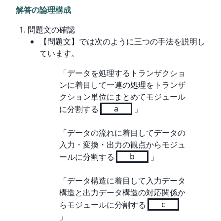
解答の論理構成
問題文の確認
【問題文】では次のように三つの手法を説明し
ています。
「データを処理するトランザクショ
ンに着目して一連の処理をトランザ
クション単位にまとめてモジュール
に分割する
a
」
「データの流れに着目してデータの
入力・変換・出力の観点からモジュ
ールに分割する
b
」
「データ構造に着目して入力データ
構造と出力データ構造の対応関係か
らモジュールに分割する
c
」