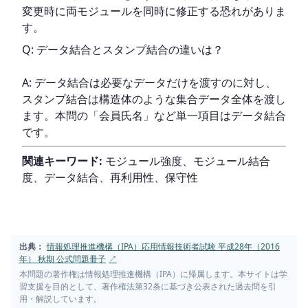
変更時に両モジュールを同時に修正する恐れがありま
す。
Q: データ結合とスタンプ結合の違いは？
A: データ結合は必要なデータだけを渡すのに対し、
スタンプ結合は構造体のような集合データ全体を渡し
ます。本問の「会員氏名」など単一項目はデータ結合
です。
関連キーワード:
 モジュール強度、モジュール結合
度、データ結合、再利用性、保守性
出典：
情報処理推進機構（IPA）応用情報技術者試験 平成28年（2016
年） 秋期 公式問題冊子
↗
本問題の著作権は情報処理推進機構（IPA）に帰属します。本サイトは学
習支援を目的として、著作権法第32条に基づき公表された過去問を引
用・解説しています。