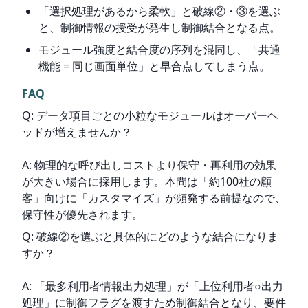
「選択処理があるから柔軟」と破線②・③を選ぶ
と、制御情報の授受が発生し制御結合となる点。
モジュール強度と結合度の序列を混同し、「共通
機能 = 同じ画面単位」と早合点してしまう点。
FAQ
Q: データ項目ごとの小粒なモジュールはオーバーヘ
ッドが増えませんか？
A: 物理的な呼び出しコストより保守・再利用の効果
が大きい場合に採用します。本問は「約100社の顧
客」向けに「カスタマイズ」が頻発する前提なので、
保守性が優先されます。
Q: 破線②を選ぶと具体的にどのような結合になりま
すか？
A: 「最多利用者情報出力処理」が「上位利用者○出力
処理」に制御フラグを渡すため制御結合となり、要件