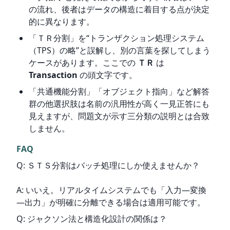
の流れ、後者はデータの構造に着目する点が決定
的に異なります。
「ＴＲ分割」を“トランザクション処理システム
（TPS）の略”と誤解し、別の言葉を探してしまう
ケースがあります。ここでの
ＴＲ
は
Transaction
の頭文字です。
「共通機能分割」「オブジェクト指向」など解答
群の他選択肢は名前の汎用性が高く一見正答にも
見えますが、問題文が示す三分類の説明とは合致
しません。
FAQ
Q: ＳＴＳ分割はバッチ処理にしか使えませんか？
A: いいえ。リアルタイムシステムでも「入力―変換
―出力」が明確に分離できる場合は適用可能です。
Q: ジャクソン法と構造化設計の関係は？