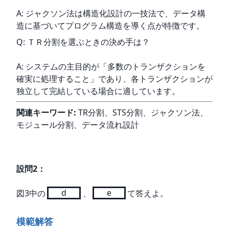
A: ジャクソン法は構造化設計の一技法で、データ構
造に基づいてプログラム構造を導く点が特徴です。
Q: ＴＲ分割を選ぶときの決め手は？
A: システムの主目的が「多数のトランザクションを
確実に処理すること」であり、各トランザクションが
独立して完結している場合に適しています。
関連キーワード:
 TR分割、STS分割、ジャクソン法、
モジュール分割、データ流れ設計
設問
2
：
図3中の
d
、
e
て答えよ。
模範解答