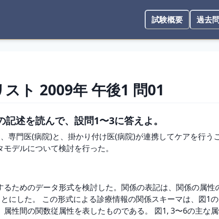
試験概要
過去
リスト
2009年
午後1
問
01
の記述を読んで、設問1〜3に答えよ。
、専門医(病院)と、掛かり付け医(病院)が連携してケアを行う
モデルについて検討を行った。

するためのデータ形式を検討した。関係の表記は、関係の属性
ことにした。 この形式による診療情報の関係スキーマは、図1の
属性間の関数従属性を表したものである。 図1, 3〜6の主な