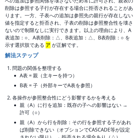
への追加は参照関係を壊さないため常に許可され、親表の
削除は参照する子行が存在する場合に拒否されることがあ
ります。一方、子表への追加は参照先の親行が存在しない
値を指定すると拒否され、子表の削除は参照整合性を壊さ
ないので制限なしに実行できます。以上の理由により、A
表追加：○、A表削除：△、B表追加：△、B表削除：○ を
示す選択肢である 
ア
 が正解です。
解法ステップ
問題の関係を整理する
A表 = 親（主キーを持つ）
B表 = 子（外部キーでA表を参照）
各操作が参照整合性にどう影響するかを考える
親（A）に行を追加：既存の子への影響はない →
許可（○）
親（A）から行を削除：その行を参照する子があれ
ば削除できない（オプションでCASCADE等が設定
されない限り） → 拒否される場合あり（△）