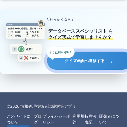
\ せっかくなら /
データベーススペシャリスト
を
クイズ形式で学習しませんか？
すぐに利用可能！
→
クイズ画面へ遷移する
©︎
2026
情報処理技術者試験対策アプリ
このサイトに
ブロ
プライバシーポ
利用規
特商法
開発者につ
ついて
グ
リシー
約
表記
いて