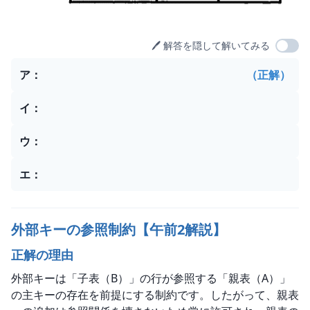
🖊️ 解答を隠して解いてみる
選択肢
ア
：
（正解）
イ
：
ウ
：
エ
：
外部キーの参照制約【午前2解説】
正解の理由
外部キーは「子表（B）」の行が参照する「親表（A）」
の主キーの存在を前提にする制約です。したがって、親表