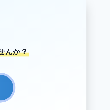
せんか？
→