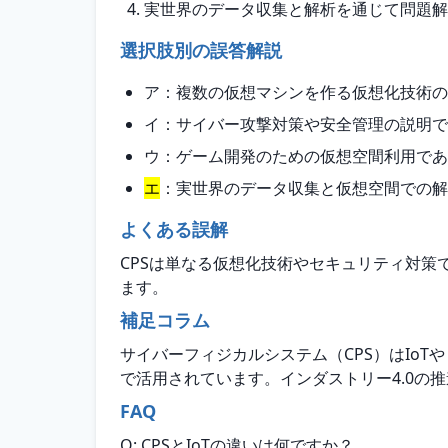
実世界のデータ収集と解析を通じて問題解
選択肢別の誤答解説
ア：複数の仮想マシンを作る仮想化技術の
イ：サイバー攻撃対策や安全管理の説明で
ウ：ゲーム開発のための仮想空間利用であ
エ
：実世界のデータ収集と仮想空間での解
よくある誤解
CPSは単なる仮想化技術やセキュリティ対
ます。
補足コラム
サイバーフィジカルシステム（CPS）はIo
で活用されています。インダストリー4.0の
FAQ
Q: CPSとIoTの違いは何ですか？