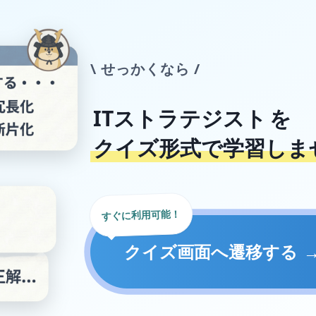
\ せっかくなら /
ITストラテジスト
を
クイズ形式で学習しま
すぐに利用可能！
クイズ画面へ遷移する