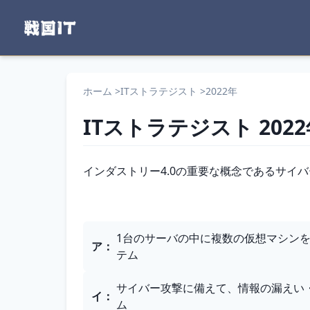
ホーム
>
ITストラテジスト
>
2022年
ITストラテジスト
202
問題文
インダストリー4.0の重要な概念であるサイ
選択肢
1台のサーバの中に複数の仮想マシン
ア
：
テム
サイバー攻撃に備えて、情報の漏えい
イ
：
ム