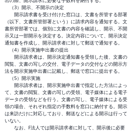
出の際、開示請求に必要な手数料を納付する。

　（3）開示、不開示の決定

　　開示請求書を受け付けた窓口は、文書を所管する部署
（以下、文書所管部署という）に請求内容を通知する。文
書所管部署では、個別に文書の内容を確認し、開示、不開
示又は一部開示を決定する。決定内容について、開示決定
通知書を作成し、開示請求者に対して郵送で通知する。

　（4）開示実施申出書の提出

　　開示請求者は、開示決定通知書を受領した後、文書の
閲覧、文書の写しの交付、電子データの交付などの開示方
法を開示実施申出書に記載し、郵送で窓口に提出する。

　（5）開示実施

　　開示請求者は、開示実施申出書で指定した方法によっ
て、文書の閲覧、文書の写しの受領、電子媒体による電子
データの受領などを行う。文書の写し、電子媒体による受
領の場合、それぞれ指定の手数料を窓口に納付する。開示
は来訪だけに対応しており、郵送などによる開示は行って
いない。

　　なお、F法人では開示請求者に対して、開示後に必要