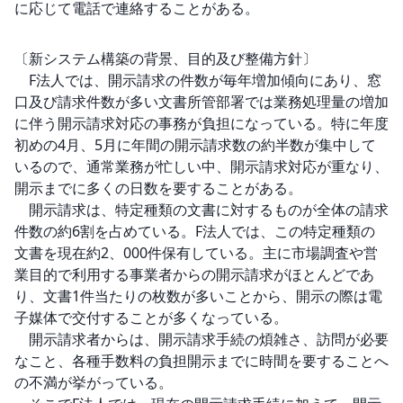
に応じて電話で連絡することがある。

〔新システム構築の背景、目的及び整備方針〕

　F法人では、開示請求の件数が毎年増加傾向にあり、窓
口及び請求件数が多い文書所管部署では業務処理量の増加
に伴う開示請求対応の事務が負担になっている。特に年度
初めの4月、5月に年間の開示請求数の約半数が集中して
いるので、通常業務が忙しい中、開示請求対応が重なり、
開示までに多くの日数を要することがある。

　開示請求は、特定種類の文書に対するものが全体の請求
件数の約6割を占めている。F法人では、この特定種類の
文書を現在約2、000件保有している。主に市場調査や営
業目的で利用する事業者からの開示請求がほとんどであ
り、文書1件当たりの枚数が多いことから、開示の際は電
子媒体で交付することが多くなっている。

　開示請求者からは、開示請求手続の煩雑さ、訪問が必要
なこと、各種手数料の負担開示までに時間を要することへ
の不満が挙がっている。
