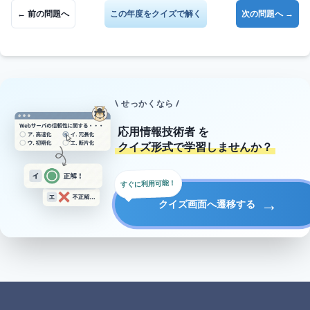
← 前の問題へ
この年度をクイズで解く
次の問題へ →
\ せっかくなら /
応用情報技術者
を
クイズ形式で学習しませんか？
すぐに利用可能！
→
クイズ画面へ遷移する