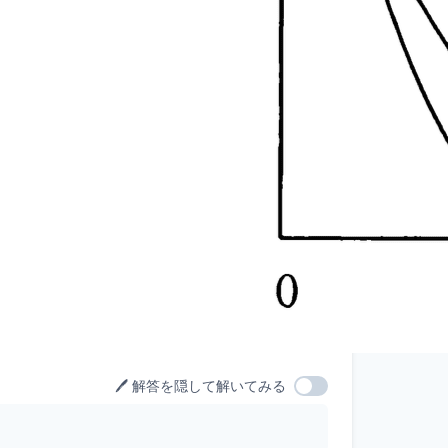
🖊️ 解答を隠して解いてみる