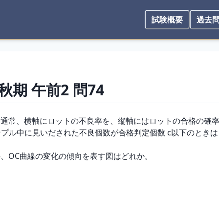
試験概要
過去
 秋期
午前2
問
74
 は、通常、横軸にロットの不良率を、縦軸にはロットの合格の確
プル中に見いだされた不良個数が合格判定個数 c以下のとき
ときの、OC曲線の変化の傾向を表す図はどれか。