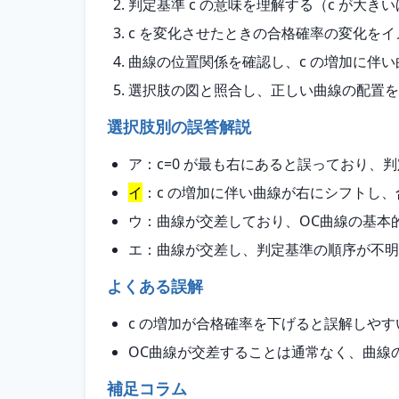
判定基準 c の意味を理解する（c が大き
c を変化させたときの合格確率の変化を
曲線の位置関係を確認し、c の増加に伴
選択肢の図と照合し、正しい曲線の配置を
選択肢別の誤答解説
ア：c=0 が最も右にあると誤っており、
イ
：c の増加に伴い曲線が右にシフトし
ウ：曲線が交差しており、OC曲線の基本
エ：曲線が交差し、判定基準の順序が不明
よくある誤解
c の増加が合格確率を下げると誤解しや
OC曲線が交差することは通常なく、曲線
補足コラム