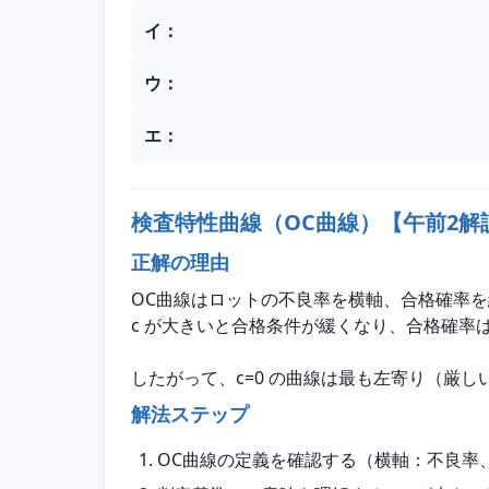
イ
：
ウ
：
エ
：
検査特性曲線（OC曲線）【午前2解
正解の理由
OC曲線はロットの不良率を横軸、合格確率を
c が大きいと合格条件が緩くなり、合格確率
したがって、c=0 の曲線は最も左寄り（厳
解法ステップ
OC曲線の定義を確認する（横軸：不良率