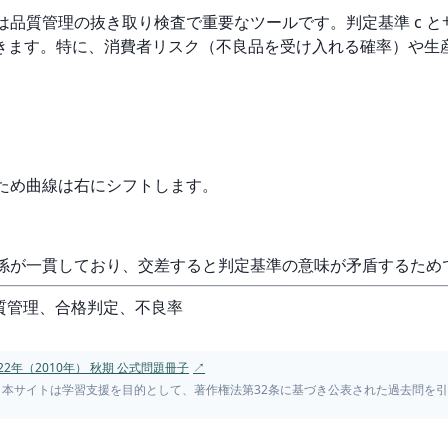
tic Curve）は品質管理の抜き取り検査で重要なツールです。判定基準
きます。特に、消費者リスク（不良品を受け入れる確率）や生
るため曲線は右にシフトします。
関係が一貫しており、交差すると判定基準の意味が矛盾するため
品質管理、合格判定、不良率
2年（2010年） 秋期 公式問題冊子
↗
。本サイトは学習支援を目的として、著作権法第32条に基づき公表された過去問を