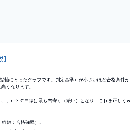
説】
縦軸にとったグラフです。判定基準 c が小さいほど合格条件が
は高くなります。
しい）、c=2 の曲線は最も右寄り（緩い）となり、これを正し
、縦軸：合格確率）。