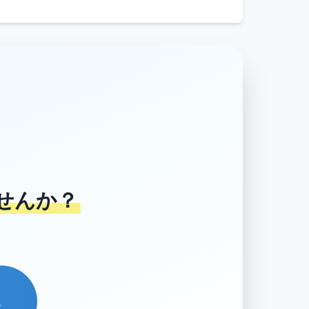
せんか？
→