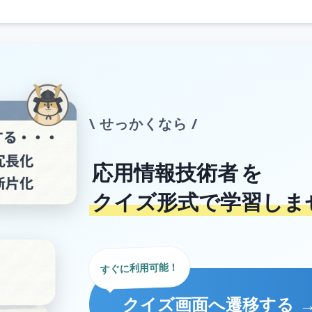
\ せっかくなら /
応用情報技術者
を
クイズ形式で学習しま
すぐに利用可能！
クイズ画面へ遷移する