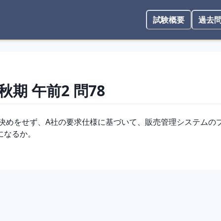
試験概要
過去
 秋期
午前2
問
78
取決めをせず、A社の要求仕様に基づいて、販売管理システムの
になるか。