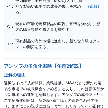
技術開発、業務提携、M&Aなどで、新
イ
：
たな製品や市場での成長の機会を求め
（正解）
る。
現在の市場で現有製品の広告、宣伝を強化し、顧
ウ
：
客の購入頻度や購入量を増やす。
現有製品で海外市場に進出し、新たな市場セグメ
エ
：
ントの開拓を図る。
アンゾフの多角化戦略【午前2解説】
正解の理由
選択肢イは「技術開発、業務提携、M&Aなどで新たな製
品や市場での成長機会を求める」とあり、これは新製品か
つ新市場への進出を意味します。アンゾフの成長マトリク
スで多角化戦略は「新製品×新市場」の組み合わせであ
り、まさにこの説明に該当します。したがってイが正解で