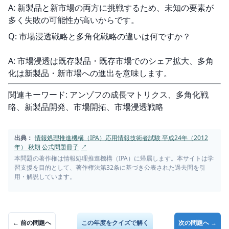
A: 新製品と新市場の両方に挑戦するため、未知の要素が
多く失敗の可能性が高いからです。
Q: 市場浸透戦略と多角化戦略の違いは何ですか？
A: 市場浸透は既存製品・既存市場でのシェア拡大、多角
化は新製品・新市場への進出を意味します。
関連キーワード: アンゾフの成長マトリクス、多角化戦
略、新製品開発、市場開拓、市場浸透戦略
出典：
情報処理推進機構（IPA）応用情報技術者試験 平成24年（2012
年） 秋期 公式問題冊子
↗
本問題の著作権は情報処理推進機構（IPA）に帰属します。本サイトは学
習支援を目的として、著作権法第32条に基づき公表された過去問を引
用・解説しています。
← 前の問題へ
この年度をクイズで解く
次の問題へ →