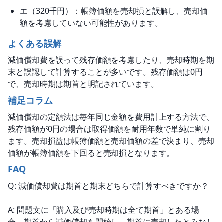
エ（320千円）：帳簿価額を売却損と誤解し、売却価
額を考慮していない可能性があります。
よくある誤解
減価償却費を誤って残存価額を考慮したり、売却時期を期
末と誤認して計算することが多いです。残存価額は0円
で、売却時期は期首と明記されています。
補足コラム
減価償却の定額法は毎年同じ金額を費用計上する方法で、
残存価額が0円の場合は取得価額を耐用年数で単純に割り
ます。売却損益は帳簿価額と売却価額の差で決まり、売却
価額が帳簿価額を下回ると売却損となります。
FAQ
Q: 減価償却費は期首と期末どちらで計算すべきですか？
A: 問題文に「購入及び売却時期は全て期首」とある場
合、期首から減価償却を開始し、期首に売却したとみなし