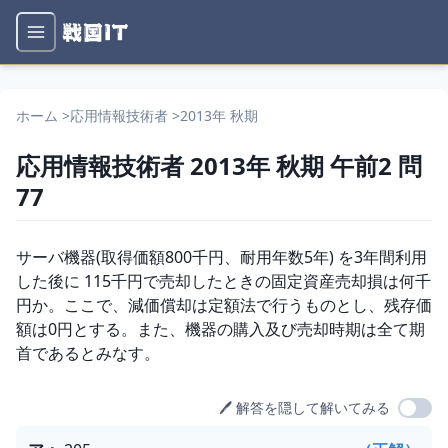
ホーム
>
応用情報技術者
>
2013年 秋期
応用情報技術者
2013年 秋期
午前2
問
77
問題文
サーバ機器(取得価額800千円、耐用年数5年) を3年間利用
した後に 115千円で売却したときの固定資産売却損は何千
円か。ここで、減価償却は定額法で行うものとし、残存価
額は0円とする。また、機器の購入及び売却時期は全て期
首であるとみなす。
🖊️ 解答を隠して解いてみる
選択肢