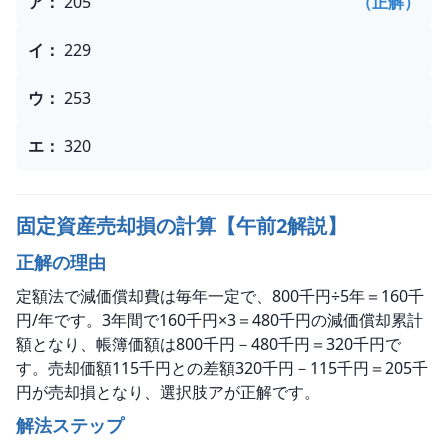
ア
：
205
（正解）
イ
：
229
ウ
：
253
エ
：
320
固定資産売却損の計算【午前2解説】
正解の理由
定額法で減価償却費は毎年一定で、800千円÷5年＝160千
円/年です。3年間で160千円×3＝480千円の減価償却累計
額となり、帳簿価額は800千円－480千円＝320千円で
す。売却価額115千円との差額320千円－115千円＝205千
円が売却損となり、選択肢アが正解です。
解法ステップ