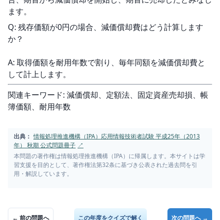
ます。
Q: 残存価額が0円の場合、減価償却費はどう計算します
か？
A: 取得価額を耐用年数で割り、毎年同額を減価償却費と
して計上します。
関連キーワード: 減価償却、定額法、固定資産売却損、帳
簿価額、耐用年数
出典：
情報処理推進機構（IPA）応用情報技術者試験 平成25年（2013
年） 秋期 公式問題冊子
↗
本問題の著作権は情報処理推進機構（IPA）に帰属します。本サイトは学
習支援を目的として、著作権法第32条に基づき公表された過去問を引
用・解説しています。
← 前の問題へ
この年度をクイズで解く
次の問題へ →