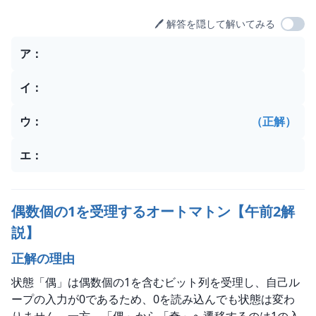
🖊️ 解答を隠して解いてみる
選択肢
ア
：
イ
：
ウ
：
（正解）
エ
：
偶数個の1を受理するオートマトン【午前2解
説】
正解の理由
状態「偶」は偶数個の1を含むビット列を受理し、自己ル
ープの入力が0であるため、0を読み込んでも状態は変わ