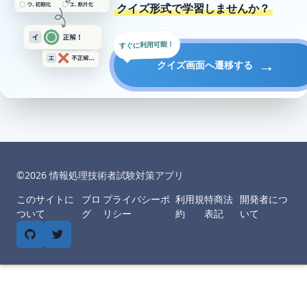
クイズ形式で学習しませんか？
すぐに利用可能！
→
クイズ画面へ遷移する
©︎
2026
情報処理技術者試験対策アプリ
このサイトに
ブロ
プライバシーポ
利用規
特商法
開発者につ
ついて
グ
リシー
約
表記
いて