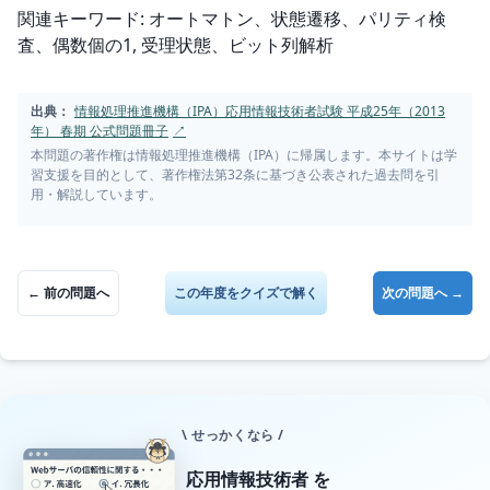
関連キーワード: オートマトン、状態遷移、パリティ検
査、偶数個の1, 受理状態、ビット列解析
出典：
情報処理推進機構（IPA）応用情報技術者試験 平成25年（2013
年） 春期 公式問題冊子
↗
本問題の著作権は情報処理推進機構（IPA）に帰属します。本サイトは学
習支援を目的として、著作権法第32条に基づき公表された過去問を引
用・解説しています。
← 前の問題へ
この年度をクイズで解く
次の問題へ →
\ せっかくなら /
応用情報技術者
を