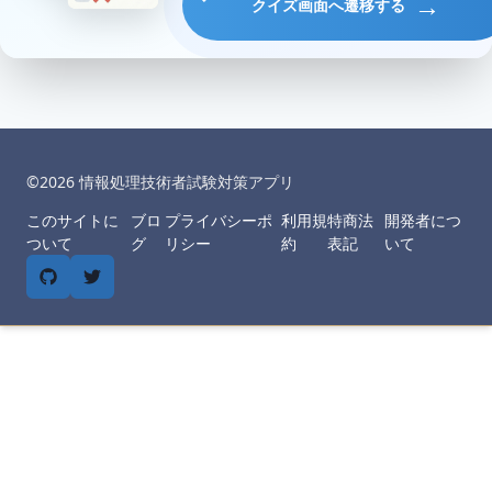
→
クイズ画面へ遷移する
©︎
2026
情報処理技術者試験対策アプリ
このサイトに
ブロ
プライバシーポ
利用規
特商法
開発者につ
ついて
グ
リシー
約
表記
いて