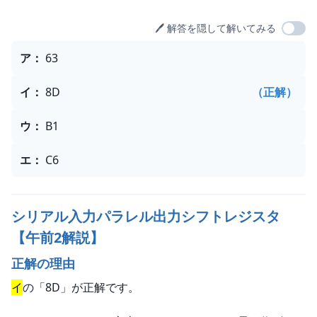
🖊️ 解答を隠して解いてみる
選択肢
ア
：
63
イ
：
8D
（正解）
ウ
：
B1
エ
：
C6
シリアル入力パラレル出力シフトレジスタ
【午前2解説】
正解の理由
イ
の「8D」が正解です。