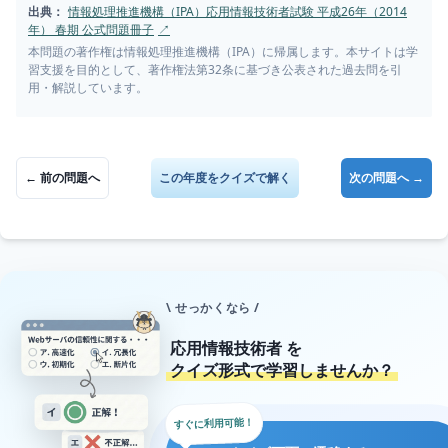
出典：
情報処理推進機構（IPA）応用情報技術者試験 平成26年（2014
年） 春期 公式問題冊子
↗
本問題の著作権は情報処理推進機構（IPA）に帰属します。本サイトは学
習支援を目的として、著作権法第32条に基づき公表された過去問を引
用・解説しています。
← 前の問題へ
この年度をクイズで解く
次の問題へ →
\ せっかくなら /
応用情報技術者
を
クイズ形式で学習しませんか？
すぐに利用可能！