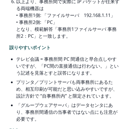
以上より、事務所間で実際に IP パケットが往来す
る両端機器は
• 事務所1側: 「ファイルサーバ 192.168.1.11」
• 事務所2側: 「PC」
となり、模範解答「事務所1ファイルサーバ 事務
所2：PC」と一致します。
誤りやすいポイント
テレビ会議 = 事務所間 PC 間通信と早合点しやす
いですが、「PC間の直接通信は行わない。」とい
う記述を見落とすと誤答になります。
プリンタ／プリントサーバも両事務所にあるた
め、相互印刷が可能だと思い込みやすいですが、
設計方針で “自事務所内” と限定されています。
「グループウェアサーバ」はデータセンタにあ
り、事務所間通信の当事者ではない点にも注意が
必要です。