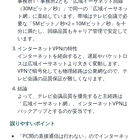
事務所1・事務所2とも「広域イーサネット回線
（30Mビット／秒）」で同一の「広域イーサネッ
ト網」に直結しています。帯域はテレビ会議で必
要な「5Mビット／秒×2＝10Mビット／秒」を十
分に満たし、回線品質もキャリア管理で安定して
います。
インターネットVPNの特性
インターネットを経由すると、遅延やパケットロ
スは広域イーサネットより大きく変動します。
VPNで暗号化しても物理経路は公衆網なので、テ
レビ会議の品質保証が難しくなります。
結論
よって、テレビ会議品質を優先すると主経路は
「広域イーサネット網」、インターネットVPNは
バックアップとするのが妥当です。
誤りやすいポイント
「PC間の直接通信は行わない」のでインターネッ