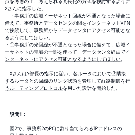
点を考慮の上、考えられる冗長化の方式を検討するように
Xさんに指示した。

　・事務所の広域イーサネット回線が不通となった場合に
備えて、事務所とデータセンタの間をインターネットVPN
で接続して、事務所からデータセンタにアクセス可能とな
るようにしてほしい。

・
①事務所の光回線が不通となった場合に備えて、広域イ
ーサネットの帯域の一部を使って、データセンタ経由でイ
ンターネットにアクセス可能となるようにしてほしい
。

　XさんはY部長の指示に従い、各ルータにおいて
②隣接
するルータとの回線のリンク状態を管理して経路制御を行
うルーティングプロトコル
を用いた設計を開始した。
設問
1
：
図2で、事務所2のPCに割り当てられるIPアドレスの