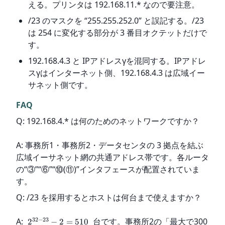
える。プリンタは 192.168.11.* なので要注意。
/23 のマスクを “255.255.252.0” と誤記する。/23
は 254 に変化する部分が 3 番目オクテットだけで
す。
192.168.4.3 と IPアドレスγを混同する。IPアドレ
スγはインターネット側、192.168.4.3 は広域イー
サネット側です。
FAQ
Q: 192.168.4.* は何のためのネットワークですか？
A: 事務所1・事務所2・データセンタの 3 拠点を結ぶ
広域イーサネット網の共通アドレス帯です。各ルータ
の“③”“⑥”“⑩(⑪)”インタフェースが配置されていま
す。
Q: /23 を採用するとホストは何台まで使えますか？
32
−
23
A: 
 台です。事務所2の「最大で300
2
−
2
=
510