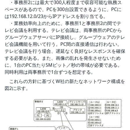
　・事務所2には最大で300人程度まで収容可能な執務ス
ペースがあるので、PCを300台設置できるように、PCに
は192.168.12.0/23からIPアドレスを割り当てる。

　・業務効率向上のために、事務所1と事務所2の間でテ
レビ会議を利用する。テレビ会議は、両事務所のPCから
グループウェアサーバにIP接続し、グループウェアのテレ
ビ会議機能を用いて行う。PC間の直接通信は行わない。
テレビ会議を行う場合、遅延なく良好なレスポンスを確保
する必要がある。また、画像の乱れを発生させないため
に、1台のPC当たり5Mビット／秒の帯域が必要である。
同時利用は両事務所で1台ずつを想定する。
　これらの方針に基づくW社の新たなネットワーク構成を
図2に示す。