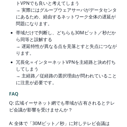
トVPNでも良いと考えてしまう
→ 実際にはグループウェアサーバがデータセンタ
にあるため、経由するネットワーク全体の遅延が
問題になります。
帯域だけで判断し、どちらも30Mビット／秒だか
ら同等と誤解する
→ 遅延特性が異なる点を見落とすと失点につなが
ります。
冗長化＝インターネットVPNを主経路と決め打ち
してしまう
→ 主経路／従経路の選択理由が問われていること
に注意が必要です。
FAQ
Q: 広域イーサネット網でも帯域が占有されるとテレ
ビ会議が影響を受けませんか？
A: 全体で「30Mビット／秒」に対しテレビ会議は