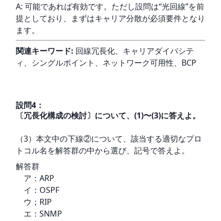
A: 可能であれば有効です。ただし設問は“光回線”を前
提としており、まずはキャリア分散が必須要件となり
ます。
関連キーワード:
 回線冗長化、キャリアダイバシテ
ィ、シングルポイント、ネットワーク可用性、BCP
設問
4
：
〔冗長化構成の検討〕について、(1)〜(3)に答えよ。
（3）本文中の下線②について、該当する適切なプロ
トコル名を解答群の中から選び、記号で答えよ。
解答群

　ア：ARP

　イ：OSPF

　ウ；RIP

　エ：SNMP